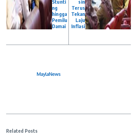
Stunti
sin
ng
Terus
hingga
Tekan
Pemilu
Laju
Damai
Inflasi
MaylaNews
Related Posts