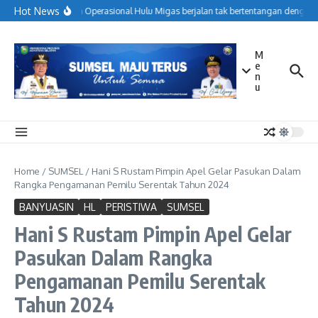
Lewati ke konten
Hot News
Menjaga Operasional Hulu Migas berjalan tak bertentangan dengan k
M
e
n
u
Home
/
SUMSEL
/
Hani S Rustam Pimpin Apel Gelar Pasukan Dalam
Rangka Pengamanan Pemilu Serentak Tahun 2024
BANYUASIN
HL
PERISTIWA
SUMSEL
Hani S Rustam Pimpin Apel Gelar
Pasukan Dalam Rangka
Pengamanan Pemilu Serentak
Tahun 2024