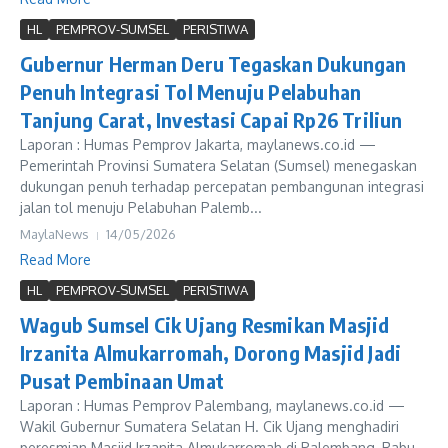
HL
PEMPROV-SUMSEL
PERISTIWA
Gubernur Herman Deru Tegaskan Dukungan
Penuh Integrasi Tol Menuju Pelabuhan
Tanjung Carat, Investasi Capai Rp26 Triliun
Laporan : Humas Pemprov Jakarta, maylanews.co.id —
Pemerintah Provinsi Sumatera Selatan (Sumsel) menegaskan
dukungan penuh terhadap percepatan pembangunan integrasi
jalan tol menuju Pelabuhan Palemb...
MaylaNews
14/05/2026
Read More
HL
PEMPROV-SUMSEL
PERISTIWA
Wagub Sumsel Cik Ujang Resmikan Masjid
Irzanita Almukarromah, Dorong Masjid Jadi
Pusat Pembinaan Umat
Laporan : Humas Pemprov Palembang, maylanews.co.id —
Wakil Gubernur Sumatera Selatan H. Cik Ujang menghadiri
peresmian Masjid Irzanita Almukarromah di Palembang, Rabu