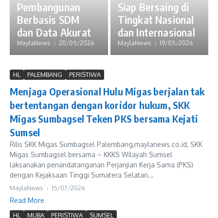
Pembangunan
Siap Bersaing di
Berbasis SDM
Tingkat Nasional
dan Data Akurat
dan Internasional
MaylaNews
20/05/2026
MaylaNews
19/05/2026
HL
PALEMBANG
PERISTIWA
Menjaga Operasional Hulu Migas berjalan tak
bertentangan dengan koridor hukum, SKK
Migas Sumbagsel Teken PKS bersama Kejati
Sumsel
Rilis SKK Migas Sumbagsel Palembang,maylanews.co.id, SKK
Migas Sumbagsel bersama – KKKS Wilayah Sumsel
laksanakan penandatanganan Perjanjian Kerja Sama (PKS)
dengan Kejaksaan Tinggi Sumatera Selatan...
MaylaNews
15/07/2026
Read More
HL
MUBA
PERISTIWA
SUMSEL