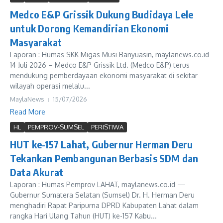
Medco E&P Grissik Dukung Budidaya Lele
untuk Dorong Kemandirian Ekonomi
Masyarakat
Laporan : Humas SKK Migas Musi Banyuasin, maylanews.co.id-
14 Juli 2026 – Medco E&P Grissik Ltd. (Medco E&P) terus
mendukung pemberdayaan ekonomi masyarakat di sekitar
wilayah operasi melalu...
MaylaNews
15/07/2026
Read More
HL
PEMPROV-SUMSEL
PERISTIWA
HUT ke-157 Lahat, Gubernur Herman Deru
Tekankan Pembangunan Berbasis SDM dan
Data Akurat
Laporan : Humas Pemprov LAHAT, maylanews.co.id —
Gubernur Sumatera Selatan (Sumsel) Dr. H. Herman Deru
menghadiri Rapat Paripurna DPRD Kabupaten Lahat dalam
rangka Hari Ulang Tahun (HUT) ke-157 Kabu...