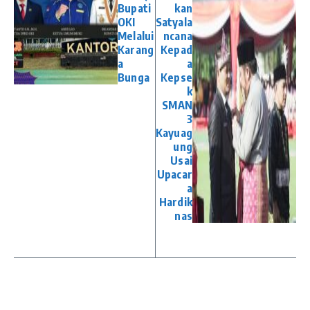
Bupati
kan
OKI
Satyala
Melalui
ncana
Karang
Kepad
a
a
Bunga
Kepse
k
SMAN
3
Kayuag
ung
Usai
Upacar
a
Hardik
nas