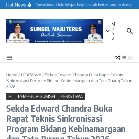
Lewati ke konten
Hot News
Menjaga Operasional Hulu Migas berjalan tak bertentangan dengan ko
M
e
n
u
Home
/
PERISTIWA
/
Sekda Edward Chandra Buka Rapat Teknis
Sinkronisasi Program Bidang Kebinamargaan dan Tata Ruang Tahun
2026.
HL
PEMPROV-SUMSEL
PERISTIWA
Sekda Edward Chandra Buka
Rapat Teknis Sinkronisasi
Program Bidang Kebinamargaan
dan Tata Ruang Tahun 2026.