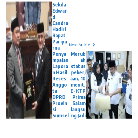
Sekda
Edwar
d
Candra
Hadiri
Rapat
Paripu
Next Article
rna
Penya
Merub
mpaian
ah
Lapora
status
n Hasil
pekerj
Reses
aan, 10
Anggo
menit,
ta
E- KTP
DPRD
Prima
Provin
Salam
si
langsu
Sumsel
ng Jadi