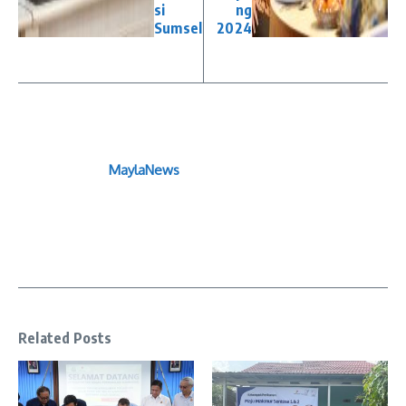
si
ng
Sumsel
2024
MaylaNews
Related Posts