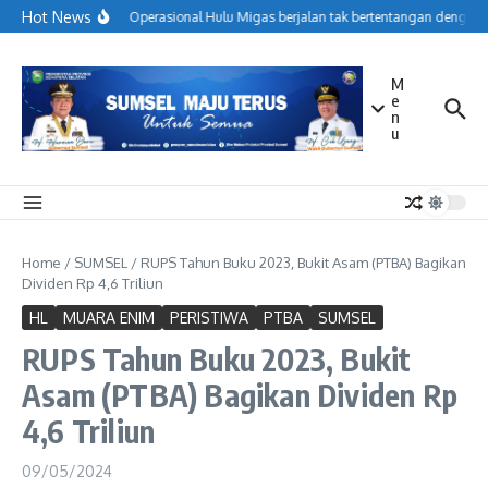
Lewati ke konten
Hot News
Menjaga Operasional Hulu Migas berjalan tak bertentangan dengan k
M
e
n
u
Home
/
SUMSEL
/
RUPS Tahun Buku 2023, Bukit Asam (PTBA) Bagikan
Dividen Rp 4,6 Triliun
HL
MUARA ENIM
PERISTIWA
PTBA
SUMSEL
RUPS Tahun Buku 2023, Bukit
Asam (PTBA) Bagikan Dividen Rp
4,6 Triliun
09/05/2024