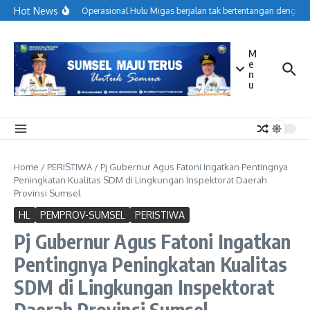
Lewati ke konten
Hot News
Menjaga Operasional Hulu Migas berjalan tak bertentangan dengan k
M
e
n
u
Home
/
PERISTIWA
/
Pj Gubernur Agus Fatoni Ingatkan Pentingnya
Peningkatan Kualitas SDM di Lingkungan Inspektorat Daerah
Provinsi Sumsel
HL
PEMPROV-SUMSEL
PERISTIWA
Pj Gubernur Agus Fatoni Ingatkan
Pentingnya Peningkatan Kualitas
SDM di Lingkungan Inspektorat
Daerah Provinsi Sumsel