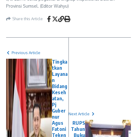
Provinsi Sumsel. (Editor Wahyu)
Share this Article
Previous Article
Tingka
tkan
Layana
n
Bidang
Keseh
atan,
Pj
Guber
Next Article
nur
Agus
RUPS
Fatoni
Tahun
Teken
Buku