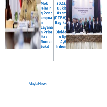
MoU
2023,
Jejarin
Bukit
g Peng
Asam
ampua
(PTBA)
n
Bagika
Layana
n
n Prior
Divide
itas
n Rp
Rumah
4,6
Sakit
Triliun
MaylaNews