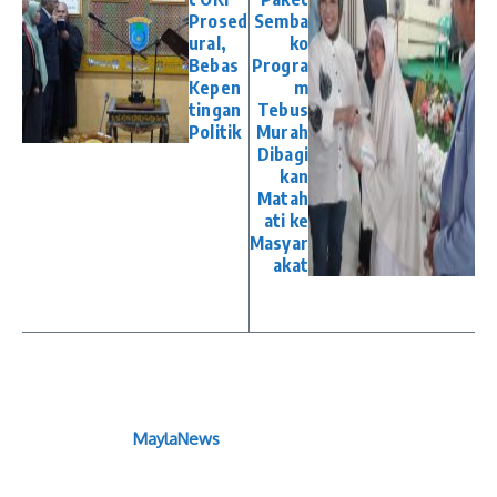
Prosed
Semba
ural,
ko
Bebas
Progra
Kepen
m
tingan
Tebus
Politik
Murah
Dibagi
kan
Matah
ati ke
Masyar
akat
MaylaNews