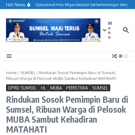
Lewati ke konten
Hot News
Menjaga Operasional Hulu Migas berjalan tak bertentangan dengan k
M
e
n
u
Home
/
SUMSEL
/
Rindukan Sosok Pemimpin Baru di Sumsel,
Ribuan Warga di Pelosok MUBA Sambut Kehadiran MATAHATI
DPRD SUMSEL
HL
MUBA
PERISTIWA
SUMSEL
Rindukan Sosok Pemimpin Baru di
Sumsel, Ribuan Warga di Pelosok
MUBA Sambut Kehadiran
MATAHATI