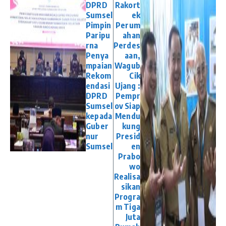
DPRD
Rakort
Sumsel
ek
Pimpin
Perum
Paripu
ahan
rna
Perdes
Penya
aan,
mpaian
Wagub
Rekom
Cik
endasi
Ujang :
DPRD
Pempr
Sumsel
ov Siap
kepada
Mendu
Guber
kung
nur
Presid
Sumsel
en
Prabo
wo
Realisa
sikan
Progra
m Tiga
Juta