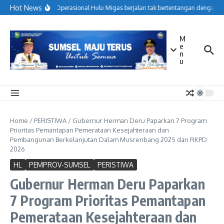
Lewati ke konten
Hot News
Menjaga Operasional Hulu Migas berjalan tak bertentangan dengan ko
M
e
n
u
Home
/
PERISTIWA
/
Gubernur Herman Deru Paparkan 7 Program
Prioritas Pemantapan Pemerataan Kesejahteraan dan
Pembangunan Berkelanjutan Dalam Musrenbang 2025 dan RKPD
2026
HL
PEMPROV-SUMSEL
PERISTIWA
Gubernur Herman Deru Paparkan
7 Program Prioritas Pemantapan
Pemerataan Kesejahteraan dan