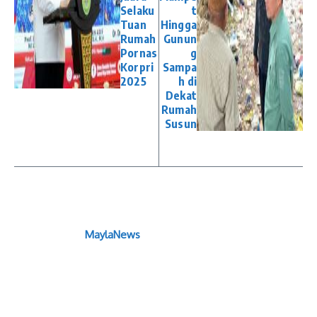
Selaku
t
Tuan
Hingga
Rumah
Gunun
Pornas
g
Korpri
Sampa
2025
h di
Dekat
Rumah
Susun
MaylaNews