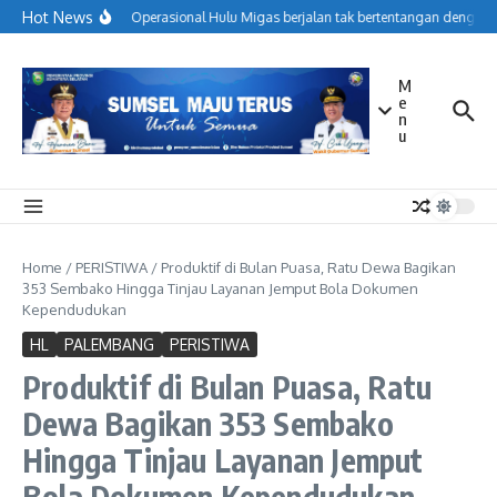
Lewati ke konten
Hot News
Menjaga Operasional Hulu Migas berjalan tak bertentangan dengan k
M
e
n
u
Home
/
PERISTIWA
/
Produktif di Bulan Puasa, Ratu Dewa Bagikan
353 Sembako Hingga Tinjau Layanan Jemput Bola Dokumen
Kependudukan
HL
PALEMBANG
PERISTIWA
Produktif di Bulan Puasa, Ratu
Dewa Bagikan 353 Sembako
Hingga Tinjau Layanan Jemput
Bola Dokumen Kependudukan