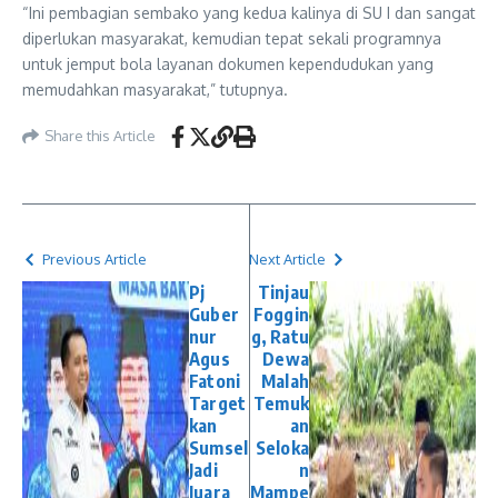
“Ini pembagian sembako yang kedua kalinya di SU I dan sangat
diperlukan masyarakat, kemudian tepat sekali programnya
untuk jemput bola layanan dokumen kependudukan yang
memudahkan masyarakat,” tutupnya.
Share this Article
Previous Article
Next Article
Pj
Tinjau
Guber
Foggin
nur
g, Ratu
Agus
Dewa
Fatoni
Malah
Target
Temuk
kan
an
Sumsel
Seloka
Jadi
n
Juara
Mampe