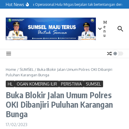
Lewati ke konten
Hot News
Menjaga Operasional Hulu Migas berjalan tak bertentangan dengan 
M
e
n
u
Home
/
SUMSEL
/
Buka Blokir Jalan Umum Polres OKI Dibanjiri
Puluhan Karangan Bunga
HL
OGAN KOMERING ILIR
PERISTIWA
SUMSEL
Buka Blokir Jalan Umum Polres
OKI Dibanjiri Puluhan Karangan
Bunga
17/02/2023