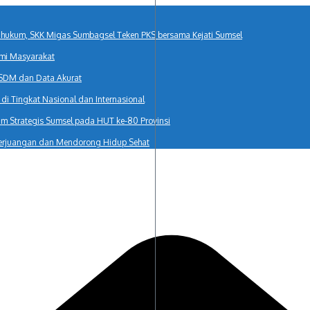
r hukum, SKK Migas Sumbagsel Teken PKS bersama Kejati Sumsel
mi Masyarakat
 SDM dan Data Akurat
i Tingkat Nasional dan Internasional
 Strategis Sumsel pada HUT ke-80 Provinsi
erjuangan dan Mendorong Hidup Sehat