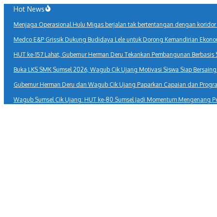
Lewati
Hot News
ke
Menjaga Operasional Hulu Migas berjalan tak bertentangan dengan korido
konten
Medco E&P Grissik Dukung Budidaya Lele untuk Dorong Kemandirian Ekono
HUT ke-157 Lahat, Gubernur Herman Deru Tekankan Pembangunan Berbasis
Buka LKS SMK Sumsel 2026, Wagub Cik Ujang Motivasi Siswa Siap Bersaing d
Gubernur Herman Deru dan Wagub Cik Ujang Paparkan Capaian dan Program
Wagub Sumsel Cik Ujang: HUT ke-80 Sumsel Jadi Momentum Mengenang P