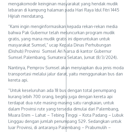
mengakomodir keinginan masyarakat yang hendak mudik
lebaran di kampung halaman pada Hari Raya Idul Fitri 1445
Hijriah mendatang.
“Kami ingin menginformasikan kepada rekan-rekan media
bahwa Pak Gubernur telah meluncurkan program mudik
gratis, yang mana mudik gratis ini diperuntukan untuk
masyarakat Sumsel,” ucap Kepala Dinas Perhubungan
(Dishub) Provinsi Sumsel Ari Narsa di kantor Gubernur
Sumsel Palembang, Sumatera Selatan, Jumat (8/3/2024).
Nantinya, Pemprov Sumsel akan menyiapkan dua jenis moda
transportasi melalui jalur darat, yaitu menggunakan bus dan
kereta api.
“Untuk keseluruhan ada 18 bus dengan total penumpang
kurang lebih 700 orang, begitu juga dengan kereta api
terdapat dua rute masing-masing satu rangkaian, untuk
dalam Provinsi rute yang tersedia dimulai dari Palembang,
Muara Enim – Lahat – Tebing Tinggi – Kota Padang – Lubuk
Linggau dengan jumlah penumpang 529. Sedangkan untuk
luar Provinsi, di antaranya Palembang – Prabumulih –