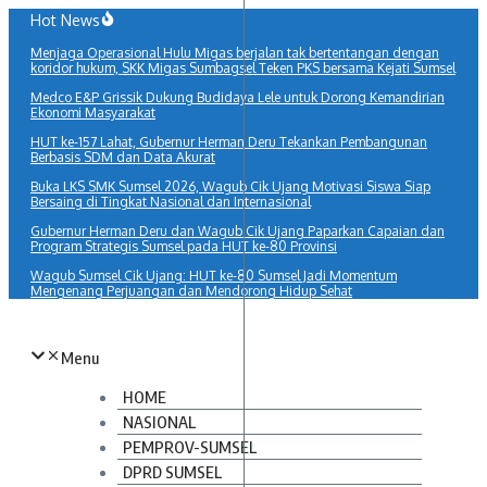
Lewati
Hot News
ke
Menjaga Operasional Hulu Migas berjalan tak bertentangan dengan
konten
koridor hukum, SKK Migas Sumbagsel Teken PKS bersama Kejati Sumsel
Medco E&P Grissik Dukung Budidaya Lele untuk Dorong Kemandirian
Ekonomi Masyarakat
HUT ke-157 Lahat, Gubernur Herman Deru Tekankan Pembangunan
Berbasis SDM dan Data Akurat
Buka LKS SMK Sumsel 2026, Wagub Cik Ujang Motivasi Siswa Siap
Bersaing di Tingkat Nasional dan Internasional
Gubernur Herman Deru dan Wagub Cik Ujang Paparkan Capaian dan
Program Strategis Sumsel pada HUT ke-80 Provinsi
Wagub Sumsel Cik Ujang: HUT ke-80 Sumsel Jadi Momentum
Mengenang Perjuangan dan Mendorong Hidup Sehat
Menu
HOME
NASIONAL
PEMPROV-SUMSEL
DPRD SUMSEL