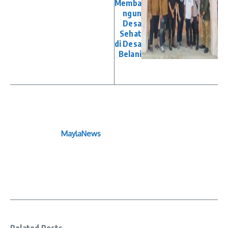
Memba
ngun
Desa
Sehat
di Desa
Belani
MaylaNews
Related Posts