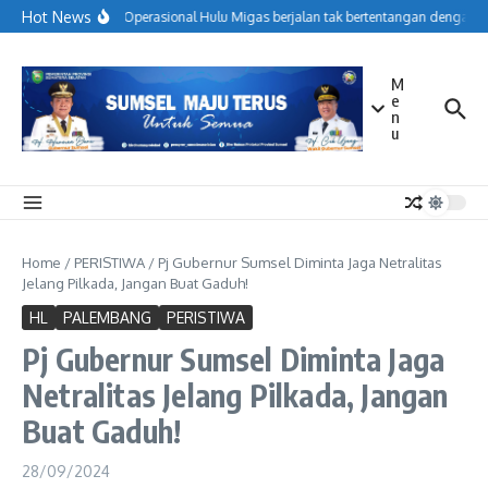
Lewati ke konten
Hot News
Menjaga Operasional Hulu Migas berjalan tak bertentangan dengan ko
M
e
n
u
Home
/
PERISTIWA
/
Pj Gubernur Sumsel Diminta Jaga Netralitas
Jelang Pilkada, Jangan Buat Gaduh!
HL
PALEMBANG
PERISTIWA
Pj Gubernur Sumsel Diminta Jaga
Netralitas Jelang Pilkada, Jangan
Buat Gaduh!
28/09/2024