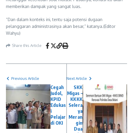
memberikan dampak yang sangat luas.
“Dan dalam konteks ini, tentu saja potensi dugaan
pelanggaran administrasinya akan besar,” katanya.(Editor
Wahyu)
Share this Article
Previous Article
Next Article
Cegah
SKK
Judol,
Migas –
KPID
KKKK
Edukas
Selera
i
ya
Pelajar
Meran
di OKI
gin
Dua