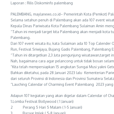
Laporan : Rilis Diskominfo palembang
PALEMBANG, maylanews.co.id– Pemerintah Kota (Pemkot) Pale
Selama setahun penuh di Palembang akan ada 107 event wisat
Kepala Dinas Pariwisata Kota Palembang Sulaiman Amin mengat
“Tahun ini menjadi target kita Palembang akan menjadi kota t
Palembang.
Dari 107 event wisata itu, kata Sulaiman ada 10 Top Calender
Run, Festival Sriwijaya, Bujang Gadis Palembang, Palembang E
“Tahun ini ditargetkan 2,3 Juta pengunjung wisatawan,target i
Nah, bagaimana cara agar pelancong untuk tidak bosan selama
“Kita telah mempersiapkan 15 angkutan Sungai Musi yakni Gete
Bahkan diketahui, pada 28 Januari 2023 lalu Kementerian Pari
dari seluruh Provinsi di Indonesia dan Provinsi Sumatera Sel
“Lauching Calendar of Charming Event Palembang 2023 yang a
Adapun 107 kegiatan yang akan digelar dalam Calendar of Ch
1.Lomba Festival Bollywood ( 1 Januari)
2 Perang 5 Hari 5 Malam ( 1-5 Januari)
3 Bazaar Imlek ( 5-8 Januari)