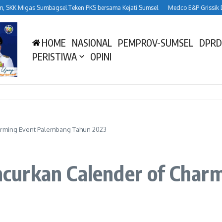
gas Sumbagsel Teken PKS bersama Kejati Sumsel
Medco E&P Grissik Dukung B
HOME
NASIONAL
PEMPROV-SUMSEL
DPRD
PERISTIWA
OPINI
arming Event Palembang Tahun 2023
curkan Calender of Char