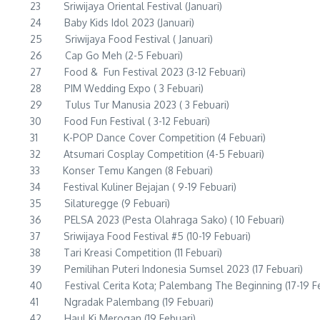
23 Sriwijaya Oriental Festival (Januari)
24 Baby Kids Idol 2023 (Januari)
25 Sriwijaya Food Festival ( Januari)
26 Cap Go Meh (2-5 Febuari)
27 Food & Fun Festival 2023 (3-12 Febuari)
28 PIM Wedding Expo ( 3 Febuari)
29 Tulus Tur Manusia 2023 ( 3 Febuari)
30 Food Fun Festival ( 3-12 Febuari)
31 K-POP Dance Cover Competition (4 Febuari)
32 Atsumari Cosplay Competition (4-5 Febuari)
33 Konser Temu Kangen (8 Febuari)
34 Festival Kuliner Bejajan ( 9-19 Febuari)
35 Silaturegge (9 Febuari)
36 PELSA 2023 (Pesta Olahraga Sako) ( 10 Febuari)
37 Sriwijaya Food Festival #5 (10-19 Febuari)
38 Tari Kreasi Competition (11 Febuari)
39 Pemilihan Puteri Indonesia Sumsel 2023 (17 Febuari)
40 Festival Cerita Kota; Palembang The Beginning (17-19 Fe
41 Ngradak Palembang (19 Febuari)
42 Haul Ki Merogan (19 Febuari)