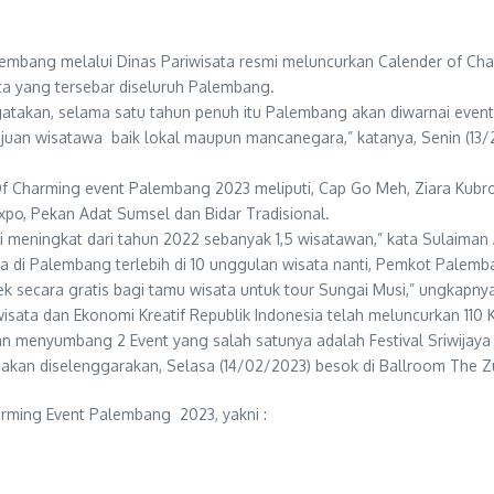
mbang melalui Dinas Pariwisata resmi meluncurkan Calender of Ch
a yang tersebar diseluruh Palembang.
akan, selama satu tahun penuh itu Palembang akan diwarnai event wis
ujuan wisatawa baik lokal maupun mancanegara,” katanya, Senin (13/2
 Of Charming event Palembang 2023 meliputi, Cap Go Meh, Ziara Kubro
xpo, Pekan Adat Sumsel dan Bidar Tradisional.
ni meningkat dari tahun 2022 sebanyak 1,5 wisatawan,” kata Sulaiman
 di Palembang terlebih di 10 unggulan wisata nanti, Pemkot Palemba
k secara gratis bagi tamu wisata untuk tour Sungai Musi,” ungkapny
wisata dan Ekonomi Kreatif Republik Indonesia telah meluncurkan 110 
atan menyumbang 2 Event yang salah satunya adalah Festival Sriwija
kan diselenggarakan, Selasa (14/02/2023) besok di Ballroom The Zu
arming Event Palembang 2023, yakni :