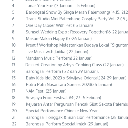
4 Lunar Year Fair (13 Januari – 5 Febuari)
5 Barongsai Show By Singa Merah Palembang( 14,15, 21,22
6 Trans Studio Mini Palembang Cosplay Party Vol. 2 (15 Ja
7 One Day Closer With Pet (15 Januari)
8 Sumsel Wedding Expo : Recovery Together(16-22 Januar
9 Makan-Makan Happy (17-26 Januari)
10 Kreatif Workshop Melestarikan Budaya Lokal “Siguntan
11 Live Music with Judika ( 22 Januari)
12 Mandarin Music Perform( 22 Januari)
13 Dessert Creation by Arby’s Cooking Class (22 Januari)
14 Barongsai Perform ( 22 dan 29 Januari).
15 Baby Kids Idol 2023 x Sriwijaya Oriental( 24-29 Januari)
16 Putra Putri Nusantara Sumsel 2023(25 Januari)
17 NAM Fest (25 Januari)
18 Sriwijaya Food Festival #4( 27- 5 Febuari)
19 Kejuaran Antar Perguruan Pencak Silat Sekota Palemban
20 Special Perfomance Chinese New Year
21 Barongsai Tonggak & Bian Lion Performance (28 Januar
22 Barongsai Perform Special Imlek (29 Januari)