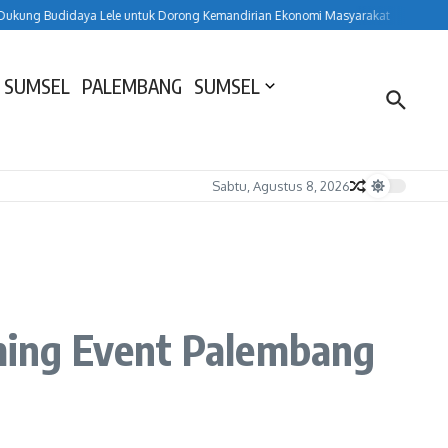
udidaya Lele untuk Dorong Kemandirian Ekonomi Masyarakat
HUT ke-157 Laha
 SUMSEL
PALEMBANG
SUMSEL
Sabtu, Agustus 8, 2026
ming Event Palembang