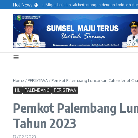
Lewati ke konten
Hot News
perasional Hulu Migas berjalan tak bertentangan dengan koridor hukum, SKK Mi
Home
/
PERISTIWA
/
Pemkot Palembang Luncurkan Calender of Ch
HL
PALEMBANG
PERISTIWA
Pemkot Palembang Lun
Tahun 2023
17/02/2023