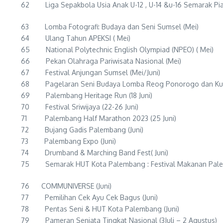
62 Liga Sepakbola Usia Anak U-12 , U-14 &u-16 Semarak Pial
63 Lomba Fotografi: Budaya dan Seni Sumsel (Mei)
64 Ulang Tahun APEKSI ( Mei)
65 National Polytechnic English Olympiad (NPEO) ( Mei)
66 Pekan Olahraga Pariwisata Nasional (Mei)
67 Festival Anjungan Sumsel (Mei/Juni)
68 Pagelaran Seni Budaya Lomba Reog Ponorogo dan Kuda 
69 Palembang Heritage Run (18 Juni)
70 Festival Sriwijaya (22-26 Juni)
71 Palembang Half Marathon 2023 (25 Juni)
72 Bujang Gadis Palembang (Juni)
73 Palembang Expo (Juni)
74 Drumband & Marching Band Fest( Juni)
75 Semarak HUT Kota Palembang : Festival Makanan Palem
76 COMMUNIVERSE (Juni)
77 Pemilihan Cek Ayu Cek Bagus (Juni)
78 Pentas Seni & HUT Kota Palembang (Juni)
79 Pameran Senjata Tingkat Nasional (3Juli – 2 Agustus)