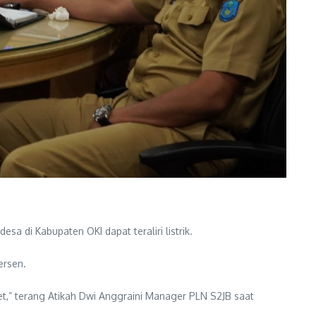
 di Kabupaten OKI dapat teraliri listrik.
ersen.
et,” terang Atikah Dwi Anggraini Manager PLN S2JB saat