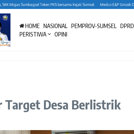
igas Sumbagsel Teken PKS bersama Kejati Sumsel
Medco E&P Grissik Dukung 
HOME
NASIONAL
PEMPROV-SUMSEL
DPRD
PERISTIWA
OPINI
Target Desa Berlistrik