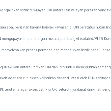
galirikan listrik di wilayah OKI antara lain wilayah perairan yang t
udian soal perizinan karena banyak kawasan di OKI berstatus hutan l
PLN mengupayakan penerangan melalui pembangkit isolated/PLTS Kom
menyelesaikan proses perizinan dan mengalirkan listrik pada 11 de
ang dilakukan antara Pemkab OKI dan PLN untuk meneguhkan semang
 agar seluruh akses kelistrikan dapat dilintasi oleh PLN sehingga sel
terutama agar akses listrik di OKI seluruhnya dapat dinikmati deng