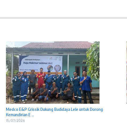
Medco E&P Grissik Dukung Budidaya Lele untuk Dorong
Kemandirian E ...
15/07/2026