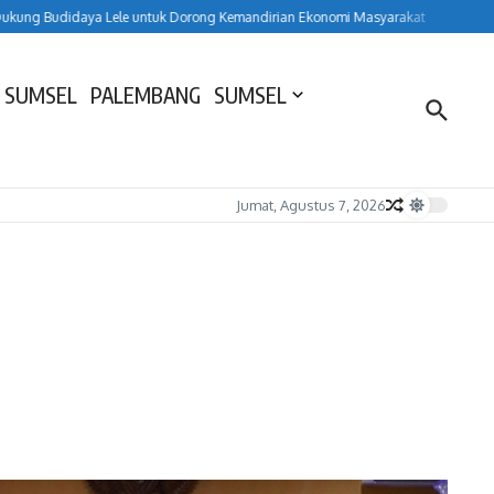
Budidaya Lele untuk Dorong Kemandirian Ekonomi Masyarakat
HUT ke-157 Lah
 SUMSEL
PALEMBANG
SUMSEL
Jumat, Agustus 7, 2026