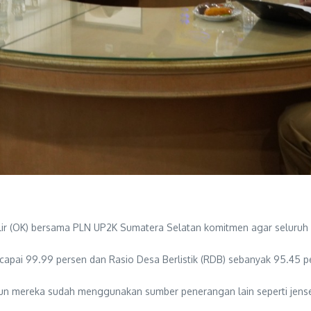
 (OK) bersama PLN UP2K Sumatera Selatan komitmen agar seluruh desa
encapai 99.99 persen dan Rasio Desa Berlistik (RDB) sebanyak 95.45 p
I namun mereka sudah menggunakan sumber penerangan lain seperti jens