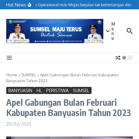
Lewati ke konten
Hot News
Menjaga Operasional Hulu Migas berjalan tak bertentangan dengan 
M
e
n
u
Home
/
SUMSEL
/
Apel Gabungan Bulan Februari Kabupaten
Banyuasin Tahun 2023
BANYUASIN
HL
PERISTIWA
SUMSEL
Apel Gabungan Bulan Februari
Kabupaten Banyuasin Tahun 2023
20/02/2023