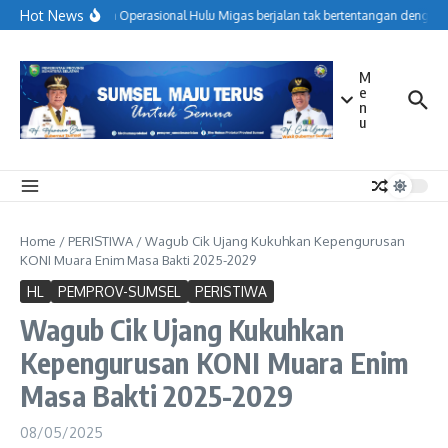
Lewati ke konten
Hot News
Menjaga Operasional Hulu Migas berjalan tak bertentangan dengan k
M
e
n
u
Home
/
PERISTIWA
/
Wagub Cik Ujang Kukuhkan Kepengurusan
KONI Muara Enim Masa Bakti 2025-2029
HL
PEMPROV-SUMSEL
PERISTIWA
Wagub Cik Ujang Kukuhkan
Kepengurusan KONI Muara Enim
Masa Bakti 2025-2029
08/05/2025