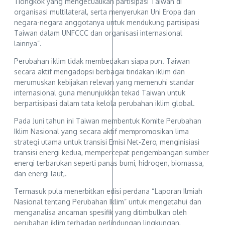
Tiongkok yang mengecualikan partisipasi Taiwan di
organisasi multilateral, serta menyerukan Uni Eropa dan
negara-negara anggotanya untuk mendukung partisipasi
Taiwan dalam UNFCCC dan organisasi internasional
lainnya”.
Perubahan iklim tidak membedakan siapa pun. Taiwan
secara aktif mengadopsi berbagai tindakan iklim dan
merumuskan kebijakan relevan yang memenuhi standar
internasional guna menunjukkan tekad Taiwan untuk
berpartisipasi dalam tata kelola perubahan iklim global.
Pada Juni tahun ini Taiwan membentuk Komite Perubahan
Iklim Nasional yang secara aktif mempromosikan lima
strategi utama untuk transisi Emisi Net-Zero, menginisiasi
transisi energi kedua, mempercepat pengembangan sumber
energi terbarukan seperti panas bumi, hidrogen, biomassa,
dan energi laut,.
Termasuk pula menerbitkan edisi perdana “Laporan Ilmiah
Nasional tentang Perubahan Iklim” untuk mengetahui dan
menganalisa ancaman spesifik yang ditimbulkan oleh
perubahan iklim terhadap perlindungan lingkungan,