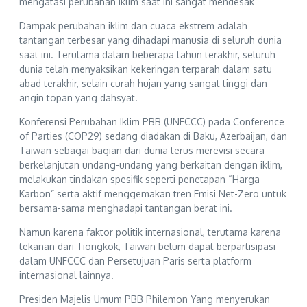
mengatasi perubahan iklim saat ini sangat mendesak
Dampak perubahan iklim dan cuaca ekstrem adalah
tantangan terbesar yang dihadapi manusia di seluruh dunia
saat ini. Terutama dalam beberapa tahun terakhir, seluruh
dunia telah menyaksikan kekeringan terparah dalam satu
abad terakhir, selain curah hujan yang sangat tinggi dan
angin topan yang dahsyat.
Konferensi Perubahan Iklim PBB (UNFCCC) pada Conference
of Parties (COP29) sedang diadakan di Baku, Azerbaijan, dan
Taiwan sebagai bagian dari dunia terus merevisi secara
berkelanjutan undang-undang yang berkaitan dengan iklim,
melakukan tindakan spesifik seperti penetapan “Harga
Karbon” serta aktif menggemakan tren Emisi Net-Zero untuk
bersama-sama menghadapi tantangan berat ini.
Namun karena faktor politik internasional, terutama karena
tekanan dari Tiongkok, Taiwan belum dapat berpartisipasi
dalam UNFCCC dan Persetujuan Paris serta platform
internasional lainnya.
Presiden Majelis Umum PBB Philemon Yang menyerukan