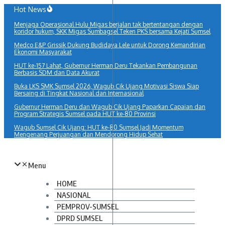
Lewati
Hot News
ke
Menjaga Operasional Hulu Migas berjalan tak bertentangan dengan
konten
koridor hukum, SKK Migas Sumbagsel Teken PKS bersama Kejati Sumsel
Medco E&P Grissik Dukung Budidaya Lele untuk Dorong Kemandirian
Ekonomi Masyarakat
HUT ke-157 Lahat, Gubernur Herman Deru Tekankan Pembangunan
Berbasis SDM dan Data Akurat
Buka LKS SMK Sumsel 2026, Wagub Cik Ujang Motivasi Siswa Siap
Bersaing di Tingkat Nasional dan Internasional
Gubernur Herman Deru dan Wagub Cik Ujang Paparkan Capaian dan
Program Strategis Sumsel pada HUT ke-80 Provinsi
Wagub Sumsel Cik Ujang: HUT ke-80 Sumsel Jadi Momentum
Mengenang Perjuangan dan Mendorong Hidup Sehat
Menu
HOME
NASIONAL
PEMPROV-SUMSEL
DPRD SUMSEL