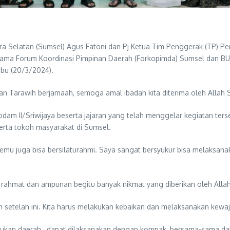
ra Selatan (Sumsel) Agus Fatoni dan Pj Ketua Tim Penggerak (TP) P
sama Forum Koordinasi Pimpinan Daerah (Forkopimda) Sumsel dan BU
abu (20/3/2024).
dan Tarawih berjamaah, semoga amal ibadah kita diterima oleh Allah 
m II/Sriwijaya beserta jajaran yang telah menggelar kegiatan tersebu
ta tokoh masyarakat di Sumsel.
temu juga bisa bersilaturahmi. Saya sangat bersyukur bisa melaksanak
ahmat dan ampunan begitu banyak nikmat yang diberikan oleh Allah
an setelah ini. Kita harus melakukan kebaikan dan melaksanakan kewaj
ukan daerah, dapat dilaksanakan dengan kompak, bersama-sama dal