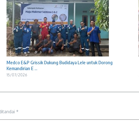
Medco E&P Grissik Dukung Budidaya Lele untuk Dorong
Kemandirian E ...
15/07/2026
ditandai
*