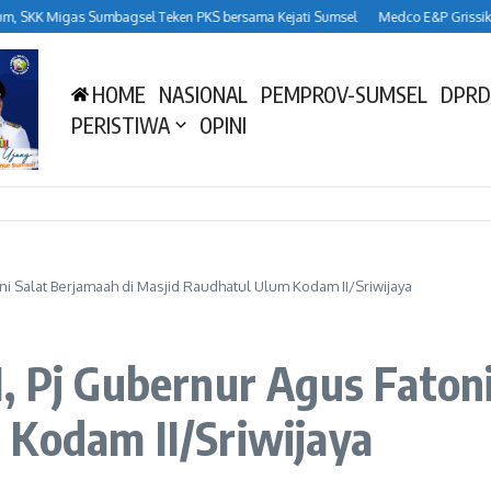
 SKK Migas Sumbagsel Teken PKS bersama Kejati Sumsel
Medco E&P Grissik Du
HOME
NASIONAL
PEMPROV-SUMSEL
DPRD
PERISTIWA
OPINI
ni Salat Berjamaah di Masjid Raudhatul Ulum Kodam II/Sriwijaya
, Pj Gubernur Agus Fatoni
 Kodam II/Sriwijaya