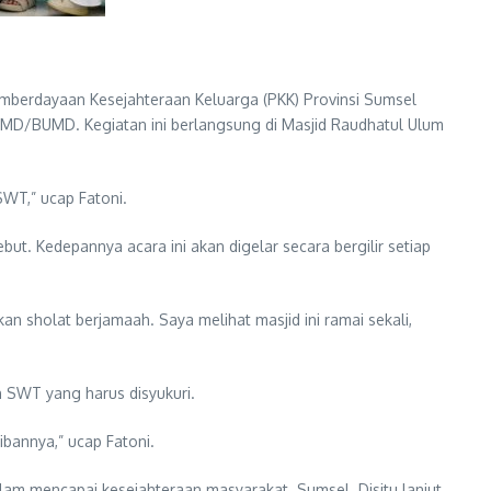
emberdayaan Kesejahteraan Keluarga (PKK) Provinsi Sumsel
MD/BUMD. Kegiatan ini berlangsung di Masjid Raudhatul Ulum
SWT,” ucap Fatoni.
t. Kedepannya acara ini akan digelar secara bergilir setiap
an sholat berjamaah. Saya melihat masjid ini ramai sekali,
 SWT yang harus disyukuri.
ibannya,” ucap Fatoni.
am mencapai kesejahteraan masyarakat Sumsel. Disitu lanjut