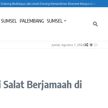
kung Budidaya Lele untuk Dorong Kemandirian Ekonomi Masyarakat
HUT ke-1
 SUMSEL
PALEMBANG
SUMSEL
Jumat, Agustus 7, 2026
 Salat Berjamaah di