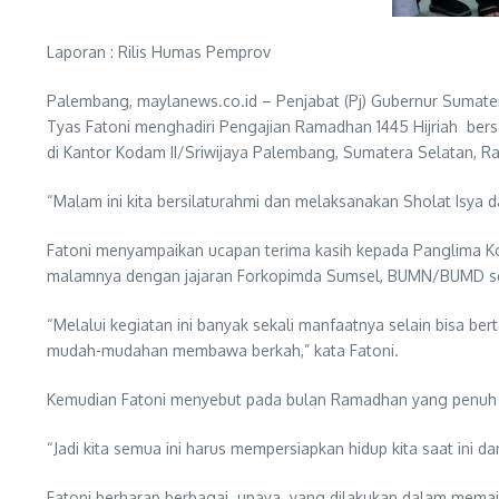
Laporan : Rilis Humas Pemprov
Palembang, maylanews.co.id – Penjabat (Pj) Gubernur Sumate
Tyas Fatoni menghadiri Pengajian Ramadhan 1445 Hijriah ber
di Kantor Kodam II/Sriwijaya Palembang, Sumatera Selatan, R
“Malam ini kita bersilaturahmi dan melaksanakan Sholat Isya 
Fatoni menyampaikan ucapan terima kasih kepada Panglima Koda
malamnya dengan jajaran Forkopimda Sumsel, BUMN/BUMD ser
“Melalui kegiatan ini banyak sekali manfaatnya selain bisa ber
mudah-mudahan membawa berkah,” kata Fatoni.
Kemudian Fatoni menyebut pada bulan Ramadhan yang penuh r
“Jadi kita semua ini harus mempersiapkan hidup kita saat ini d
Fatoni berharap berbagai upaya yang dilakukan dalam memaj