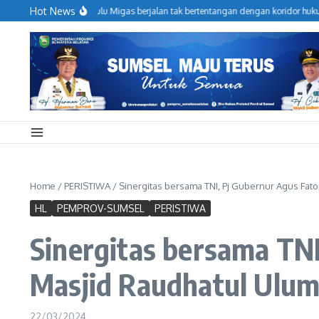
Lewati ke konten
Hot News
jaga Operasional Hulu Migas berjalan tak bertentangan dengan koridor hukum,
Home
/
PERISTIWA
/
Sinergitas bersama TNI, Pj Gubernur Agus Fato
HL
PEMPROV-SUMSEL
PERISTIWA
Sinergitas bersama TNI
Masjid Raudhatul Ulum
22/03/2024