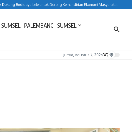
ung Budidaya Lele untuk Dorong Kemandirian Ekonomi Masyarakat
HUT ke-157
 SUMSEL
PALEMBANG
SUMSEL
Jumat, Agustus 7, 2026