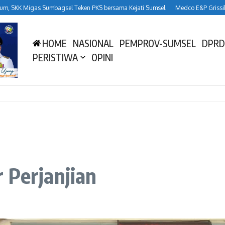
KK Migas Sumbagsel Teken PKS bersama Kejati Sumsel
Medco E&P Grissik Duk
HOME
NASIONAL
PEMPROV-SUMSEL
DPRD
PERISTIWA
OPINI
 Perjanjian