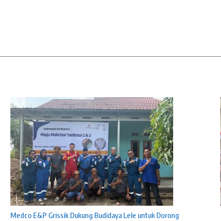
Medco E&P Grissik Dukung Budidaya Lele untuk Dorong