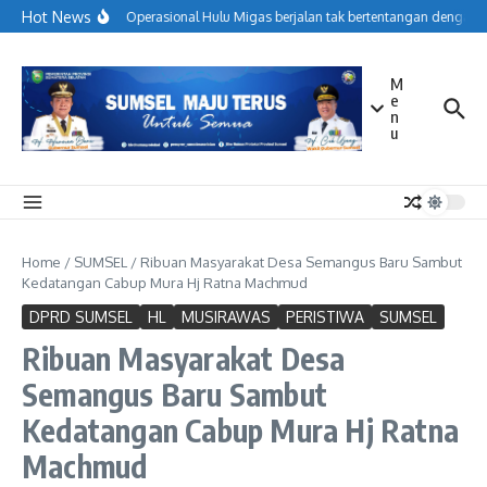
Lewati ke konten
Hot News
Menjaga Operasional Hulu Migas berjalan tak bertentangan dengan k
M
e
n
u
Home
/
SUMSEL
/
Ribuan Masyarakat Desa Semangus Baru Sambut
Kedatangan Cabup Mura Hj Ratna Machmud
DPRD SUMSEL
HL
MUSIRAWAS
PERISTIWA
SUMSEL
Ribuan Masyarakat Desa
Semangus Baru Sambut
Kedatangan Cabup Mura Hj Ratna
Machmud