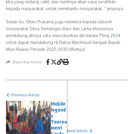
kita yang sedang sakit, dan nantinya akan saya serahkan
kepada masyarakat, untuk membantu masyarakat, “ jelasnya.
Selain itu, Oken Pratama juga meminta kepada seluruh
masyarakat Desa Semangus Baru dan Lama khususnya
pendukung dirinya sata mencalonkan diri dalam Pileg 2024
untuk dapat mendukung Hj Ratna Machmud menjadi Bupati
Musi Rawas Periode 2025-2030.(Wahyu)
Share this Article
Previous Article
Mobile
legend
s
Tourna
ment
Next Article
Garda