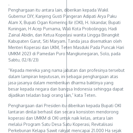
.
Penghargaan itu antara lain, diberikan kepada Wakil
Gubernur DIY, Kanjeng Gusti Pangeran Adipati Arya Paku
Alam X, Bupati Ogan Komering Ilir (OKI), H. Iskandar, Bupati
Kuningan, H Acep Purnama, Wali Kota Probolinggo, Hadi
Zainal Abidin, dan Ketua Koperasi wanita Lingga Binangkit
Kabupaten Garut, Siti Maryam. Tanda jasa disematkan oleh
Menteri Koperasi dan UKM, Teten Masduki Pada Puncak Hari
UMKM 2023 di Pamedan Puro Mangkunegaran, Solo, pada
Sabtu, (12/8/23)
“Kepada mereka yang nama jabatan dan profesinya tersebut
dalam lampiran keputusan, ini sebagai penghargaan atas
jasa-jasanya dalam memberikan dharma baktinya yang
besar kepada negara dan bangsa Indonesia sehingga dapat
dijadikan teladan bagi orang lain,” kata Teten.
Penghargaan dari Presiden itu diberikan kepada Bupati OKI
lantaran dinilai berhasil dan secara konsisten mendorong
koperasi dan UMKM di OKI untuk naik kelas, antara lain
melalui Program Satu Desa Satu Koperasi, Revitalisasi
Perkebunan Kelapa Sawit rakyat mencapai 21.000 Ha sejak