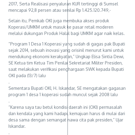
2017, Serta Realisasi penyaluran KUR tertinggi di Sumsel
mencapai 92,8 persen atau senilai Rp 1.425.120.749,-
Selain itu, Pemkab OKI juga membuka akses produk
Koperasi/UMKM untuk masuk ke pasar retail moderen
melalui dukungan Produk Halal bagi UMKM agar naik kelas.
“Program 1 Desa 1 Koperasi yang sudah di gagas pak Bupati
sejak 2014, sebuah inovasi yang orisinil menurut kami untuk
mendukung ekonomi kerakyatan,” Ungkap Elisa Sintia Dewi,
SE Ketua tim Ketua Tim Penilai Sekretariat Militer Presiden,
saat melakukan verifikasi penghargaan SWK kepada Bupati
OKI pada (13/7) lalu
.
Sementara Bupati OKI, H. Iskandar, SE mengatakan gagasan
program 1 desa 1 koperasi sudah muncul sejak 2008 lalu
.
“Karena saya tau betul kondisi daerah ini (OKI) permasalah
dan kendala yang kami hadapi, kemajuan harus di mulai dari
desa sama dengan semangat nawa cita pak presiden,” Ujar
Iskandar.
.