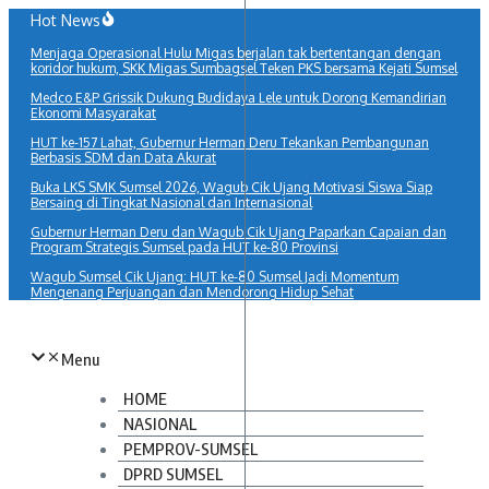
Lewati
Hot News
ke
Menjaga Operasional Hulu Migas berjalan tak bertentangan dengan
konten
koridor hukum, SKK Migas Sumbagsel Teken PKS bersama Kejati Sumsel
Medco E&P Grissik Dukung Budidaya Lele untuk Dorong Kemandirian
Ekonomi Masyarakat
HUT ke-157 Lahat, Gubernur Herman Deru Tekankan Pembangunan
Berbasis SDM dan Data Akurat
Buka LKS SMK Sumsel 2026, Wagub Cik Ujang Motivasi Siswa Siap
Bersaing di Tingkat Nasional dan Internasional
Gubernur Herman Deru dan Wagub Cik Ujang Paparkan Capaian dan
Program Strategis Sumsel pada HUT ke-80 Provinsi
Wagub Sumsel Cik Ujang: HUT ke-80 Sumsel Jadi Momentum
Mengenang Perjuangan dan Mendorong Hidup Sehat
Menu
HOME
NASIONAL
PEMPROV-SUMSEL
DPRD SUMSEL