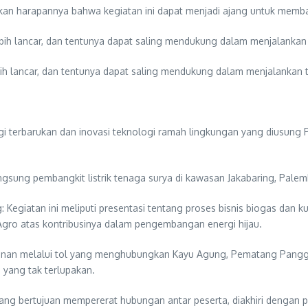
an harapannya bahwa kegiatan ini dapat menjadi ajang untuk memba
i lebih lancar, dan tentunya dapat saling mendukung dalam menjalankan
 lebih lancar, dan tentunya dapat saling mendukung dalam menjalankan 
i terbarukan dan inovasi teknologi ramah lingkungan yang diusung 
ngsung pembangkit listrik tenaga surya di kawasan Jakabaring, Pale
egiatan ini meliputi presentasi tentang proses bisnis biogas dan kun
ro atas kontribusinya dalam pengembangan energi hijau.
alanan melalui tol yang menghubungkan Kayu Agung, Pematang Pangg
yang tak terlupakan.
g yang bertujuan mempererat hubungan antar peserta, diakhiri denga