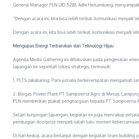
General Manager PLN UID S2JB, Adhi Herlambang, menyampaik
“Dengan acara ini, kita bisa lebih terikat, komunikasi menjad
Dengan acara ini, kita bisa lebih terikat, komunikasi menjadi
Mengupas Energi Terbarukan dan Teknologi Hijau
Agenda Media Gathering ini difokuskan pada pengenalan energ
lapangan ke sejumlah lokasi strategis, termasuk:
1. PLTS Jakabaring: Para jurnalis berkesempatan mengamati la
2. Biogas Power Plant PT Sampoerna Agro di Mesuji, Lampung: K
PLN memberikan plakat penghargaan kepada PT Sampoerna Ag
Selain kunjungan lapangan, kegiatan ini juga mencakup perj
pembagian doorprize menjadi salah satu momen kebersamaan 
Di hari kedua, acara berlanjut dengan kegiatan team buildin