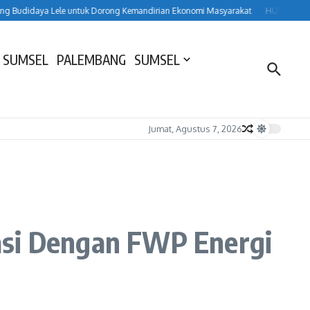
daya Lele untuk Dorong Kemandirian Ekonomi Masyarakat
HUT ke-157 Lahat,
 SUMSEL
PALEMBANG
SUMSEL
Jumat, Agustus 7, 2026
asi Dengan FWP Energi