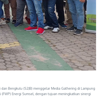
dan Bengkulu (S2JB) menggelar Media Gathering di Lampung
i (FWP) Energi Sumsel, dengan tujuan meningkatkan sinergi