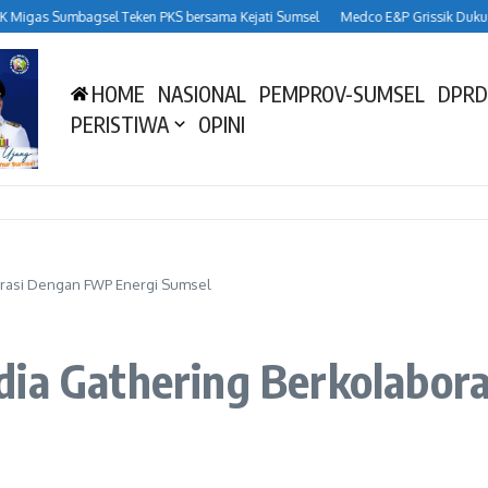
s Sumbagsel Teken PKS bersama Kejati Sumsel
Medco E&P Grissik Dukung Budi
HOME
NASIONAL
PEMPROV-SUMSEL
DPRD
PERISTIWA
OPINI
orasi Dengan FWP Energi Sumsel
dia Gathering Berkolabor