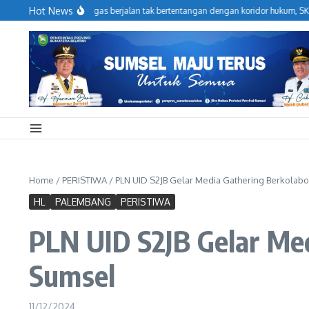
Lewati ke konten
Hot News
asional Hulu Migas berjalan tak bertentangan dengan koridor hukum, SKK Miga
Home
/
PERISTIWA
/
PLN UID S2JB Gelar Media Gathering Berkolab
HL
PALEMBANG
PERISTIWA
PLN UID S2JB Gelar Me
Sumsel
11/12/2024