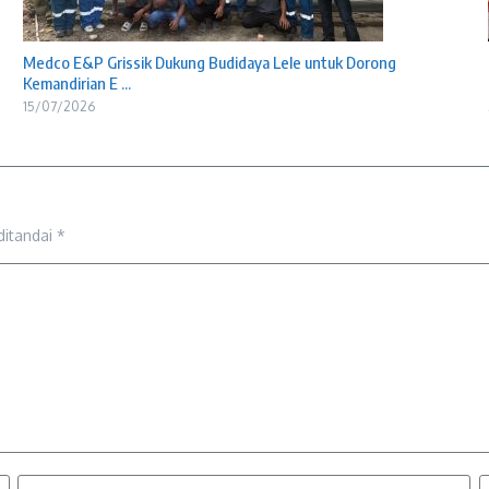
Medco E&P Grissik Dukung Budidaya Lele untuk Dorong
Kemandirian E ...
15/07/2026
ditandai
*