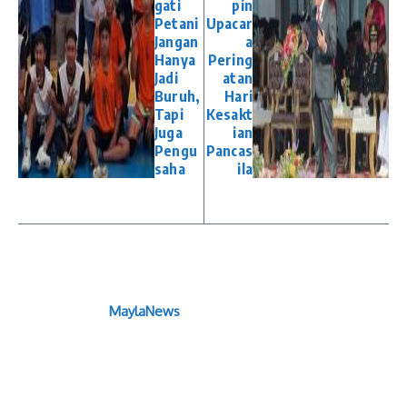
gati
pin
Petani
Upacar
Jangan
a
Hanya
Pering
Jadi
atan
Buruh,
Hari
Tapi
Kesakt
Juga
ian
Pengu
Pancas
saha
ila
MaylaNews