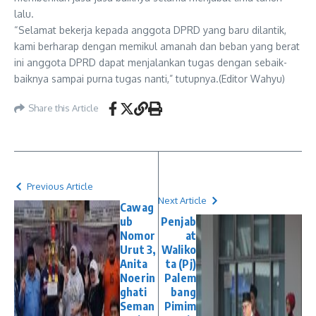
lalu.
“Selamat bekerja kepada anggota DPRD yang baru dilantik,
kami berharap dengan memikul amanah dan beban yang berat
ini anggota DPRD dapat menjalankan tugas dengan sebaik-
baiknya sampai purna tugas nanti,” tutupnya.(Editor Wahyu)
Share this Article
Previous Article
Next Article
Cawag
ub
Penjab
Nomor
at
Urut 3,
Waliko
Anita
ta (Pj)
Noerin
Palem
ghati
bang
Seman
Pimim