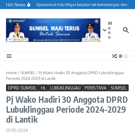
Lewati ke konten
Hot News
Menjaga Operasional Hulu Migas berjalan tak bertentangan dengan k
M
e
n
u
Home
/
SUMSEL
/
Pj Wako Hadiri 30 Anggota DPRD Lubuklinggau
Periode 2024-2029 di Lantik
DPRD SUMSEL
HL
LUBUKLINGGAU
PERISTIWA
SUMSEL
Pj Wako Hadiri 30 Anggota DPRD
Lubuklinggau Periode 2024-2029
di Lantik
01/10/2024