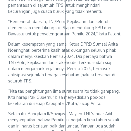
pemantauan di sejumlah TPS untuk menghindari
kecurangan juga cuaca buruk yang tidak menentu.
“Pemerintah daerah, TNI/Polri, Kejaksaan dan seluruh
elemen siap mendukung itu. Siap mendukung KPU dan
Bawaslu untuk penyelenggaraan Pemilu 2024,” kata Fatoni.
Dalam kesempatan yang sama, Ketua DPRD Sumsel Anita
Noeringhati berterima kasih atas dukungan seluruh pihak
dalam menyukseskan Pemilu 2024. Dia percaya bahwa
TNI/Polri, kejaksaan dan stakeholder terkait sudah siap
dalam mengamankan jalannya Pemilu 2024, termasuk
antisipasi sejumlah tenaga kesehatan (nakes) tersebar di
seluruh TPS.
“Kita tau penghitungan lima surat suara itu tidak gampang.
Kita harap Pak Gubernur bisa menyediakan pos-pos
kesehatan di setiap Kabupaten/Kota,” ucap Anita.
Selain itu, Pangdam II/Sriwijaya Mayjen TNI Yanuar Adil
menyampaikan bahwa Pemilu ini berjalan lima tahun sekali
dan ini harus berjalan baik dan lancar. Yanuar juga sudah