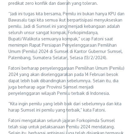
predikat zero konflik dan daerah yang toleran.
“Jadi ini tugas kita bersama, Pemilu ini bukan hanya KPU dan
Bawasalu tapi kita semua ikut berpartisipasi menyukseskan
pemilu. Jadi di Sumsel ini yang menjadi kebangaan adalah
seluruh unsur sangat kompak, Forkopimdanya,
Bupati/Walikota semuanya kompak,” ucap Fatoni saat
memimpin Rapat Persiapan Penyelenggaraan Pemilihan
Umum (Pemilu) 2024 di Sumsel di Kantor Gubernur Sumsel,
Palembang, Sumatera Selatan, Selasa (13/2/2024).
Fatoni berharap penyelenggaraan Pemilihan Umum (Pemilu)
2024 yang akan diselenggarakan pada 14 Februari besok
dapat lebih baik dibandingkan sebelumnya. Selain itu, dia
juga berharap agar Provinsi Sumsel menjadi
penyelenggaran wilayah Pemilu terbaik di Indonesia.
“Kita ingin pemilu yang lebih baik dari sebelumnya dan kita
harap Sumsel ini pemilu yang terbaik,” kata Fatoni.
Fatoni mengatakan seluruh jajaran Forkopimda Sumsel
telah siap untuk pelaksanaan Pemilu 2024 mendatang.
Selain itu, berbagai antisipasi juga telah disiapkan termasuk