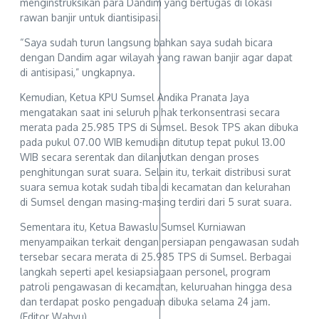
menginstruksikan para Dandim yang bertugas di lokasi
rawan banjir untuk diantisipasi.
“Saya sudah turun langsung bahkan saya sudah bicara
dengan Dandim agar wilayah yang rawan banjir agar dapat
di antisipasi,” ungkapnya.
Kemudian, Ketua KPU Sumsel Andika Pranata Jaya
mengatakan saat ini seluruh pihak terkonsentrasi secara
merata pada 25.985 TPS di Sumsel. Besok TPS akan dibuka
pada pukul 07.00 WIB kemudian ditutup tepat pukul 13.00
WIB secara serentak dan dilanjutkan dengan proses
penghitungan surat suara. Selain itu, terkait distribusi surat
suara semua kotak sudah tiba di kecamatan dan kelurahan
di Sumsel dengan masing-masing terdiri dari 5 surat suara.
Sementara itu, Ketua Bawaslu Sumsel Kurniawan
menyampaikan terkait dengan persiapan pengawasan sudah
tersebar secara merata di 25.985 TPS di Sumsel. Berbagai
langkah seperti apel kesiapsiagaan personel, program
patroli pengawasan di kecamatan, keluruahan hingga desa
dan terdapat posko pengaduan dibuka selama 24 jam.
(Editor Wahyu)