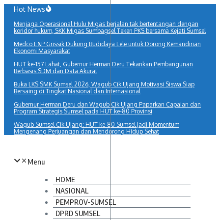
Lewati
Hot News
ke
Menjaga Operasional Hulu Migas berjalan tak bertentangan dengan
konten
koridor hukum, SKK Migas Sumbagsel Teken PKS bersama Kejati Sumsel
Medco E&P Grissik Dukung Budidaya Lele untuk Dorong Kemandirian
Ekonomi Masyarakat
HUT ke-157 Lahat, Gubernur Herman Deru Tekankan Pembangunan
Berbasis SDM dan Data Akurat
Buka LKS SMK Sumsel 2026, Wagub Cik Ujang Motivasi Siswa Siap
Bersaing di Tingkat Nasional dan Internasional
Gubernur Herman Deru dan Wagub Cik Ujang Paparkan Capaian dan
Program Strategis Sumsel pada HUT ke-80 Provinsi
Wagub Sumsel Cik Ujang: HUT ke-80 Sumsel Jadi Momentum
Mengenang Perjuangan dan Mendorong Hidup Sehat
Menu
HOME
NASIONAL
PEMPROV-SUMSEL
DPRD SUMSEL