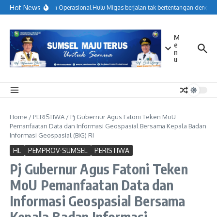
Lewati ke konten
Hot News
Menjaga Operasional Hulu Migas berjalan tak bertentangan dengan 
M
e
n
u
Home
/
PERISTIWA
/
Pj Gubernur Agus Fatoni Teken MoU
Pemanfaatan Data dan Informasi Geospasial Bersama Kepala Badan
Informasi Geospasial (BIG) RI
HL
PEMPROV-SUMSEL
PERISTIWA
Pj Gubernur Agus Fatoni Teken
MoU Pemanfaatan Data dan
Informasi Geospasial Bersama
Kepala Badan Informasi