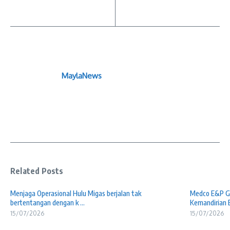
MaylaNews
Related Posts
Menjaga Operasional Hulu Migas berjalan tak
Medco E&P Gr
bertentangan dengan k ...
Kemandirian E 
15/07/2026
15/07/2026