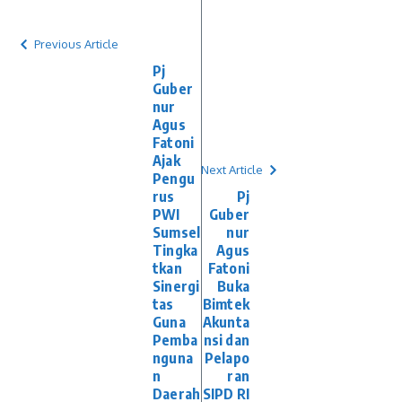
Previous Article
Pj
Guber
nur
Agus
Fatoni
Ajak
Next Article
Pengu
rus
Pj
PWI
Guber
Sumsel
nur
Tingka
Agus
tkan
Fatoni
Sinergi
Buka
tas
Bimtek
Guna
Akunta
Pemba
nsi dan
nguna
Pelapo
n
ran
Daerah
SIPD RI