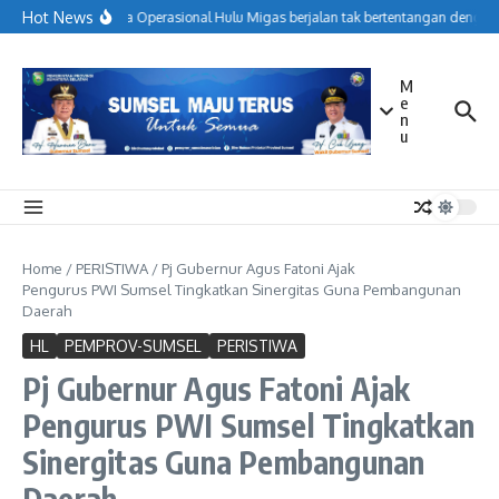
Lewati ke konten
Hot News
Menjaga Operasional Hulu Migas berjalan tak bertentangan dengan 
M
e
n
u
Home
/
PERISTIWA
/
Pj Gubernur Agus Fatoni Ajak
Pengurus PWI Sumsel Tingkatkan Sinergitas Guna Pembangunan
Daerah
HL
PEMPROV-SUMSEL
PERISTIWA
Pj Gubernur Agus Fatoni Ajak
Pengurus PWI Sumsel Tingkatkan
Sinergitas Guna Pembangunan
Daerah