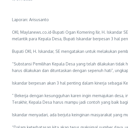
Laporan: Arisusanto
OKI, Maylanews.co.id-Bupati Ogan Komering Ilir, H. Iskandar 
melantik para Kepala Desa, Bupati Iskandar berpesan 3 hal pe
Bupati OKI, H. Iskandar, SE mengatakan untuk melakukan pem
“Substansi Pemilihan Kepala Desa yang telah dilakukan tidak 
harus dilakukan dan dituntaskan dengan sepenuh hati”, ungkap 
Iskandar berpesan akan 3 hal penting dalam kinerja sebagai K
” Bekerja dengan kesungguhan karen ingin memajukan desa, in
Terakhir, Kepala Desa harus mampu jadi contoh yang baik bagi 
Iskandar menyadari, ada berjuta keinginan masyarakat yang m
“Dalam keterbatasan kita akan terus maksimal sumber daya, u