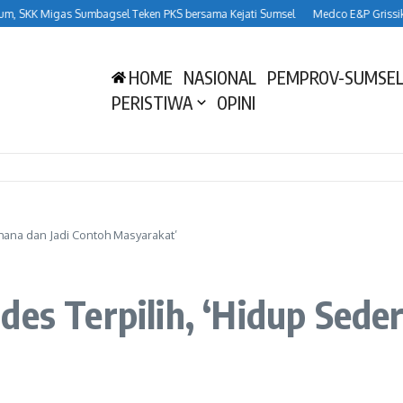
 SKK Migas Sumbagsel Teken PKS bersama Kejati Sumsel
Medco E&P Grissik Du
HOME
NASIONAL
PEMPROV-SUMSE
PERISTIWA
OPINI
hana dan Jadi Contoh Masyarakat’
des Terpilih, ‘Hidup Sede