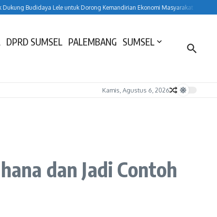
kung Budidaya Lele untuk Dorong Kemandirian Ekonomi Masyarakat
HUT ke-1
L
DPRD SUMSEL
PALEMBANG
SUMSEL
Kamis, Agustus 6, 2026
rhana dan Jadi Contoh