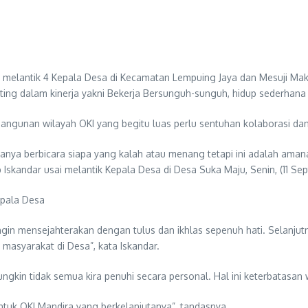
SE melantik 4 Kepala Desa di Kecamatan Lempuing Jaya dan Mesuji Makm
nting dalam kinerja yakni Bekerja Bersunguh-sunguh, hidup sederhan
bangunan wilayah OKI yang begitu luas perlu sentuhan kolaborasi da
hanya berbicara siapa yang kalah atau menang tetapi ini adalah aman
Iskandar usai melantik Kepala Desa di Desa Suka Maju, Senin, (11 Se
epala Desa
gin mensejahterakan dengan tulus dan ikhlas sepenuh hati. Selanju
masyarakat di Desa”, kata Iskandar.
ungkin tidak semua kira penuhi secara personal. Hal ini keterbatas
ntuk OKI Mandira yang berkelanjutanya”, tandasnya.