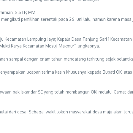
warman, S.STP, MM
engikuti pemilihan serentak pada 26 Juni lalu, namun karena mas
Maju Kecamatan Lempuing Jaya; Kepala Desa Tanjung Sari 1 Kecamatan
Mukti Karya Kecamatan Mesuji Makmur”, ungkapnya.
h sampai dengan enam tahun mendatang terhitung sejak pelantikan 
nyampaikan ucapan terima kasih khususnya kepada Bupati OKI atas 
kepiawaan pak Iskandar SE yang telah membangun OKI melalui Camat 
ulai dari desa. Sebagai wakil tokoh masyarakat desa maju akan ter