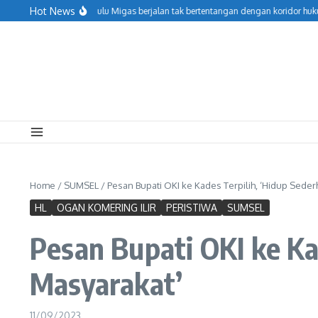
Lewati ke konten
Hot News
njaga Operasional Hulu Migas berjalan tak bertentangan dengan koridor hukum,
Home
/
SUMSEL
/
Pesan Bupati OKI ke Kades Terpilih, ‘Hidup Seder
HL
OGAN KOMERING ILIR
PERISTIWA
SUMSEL
Pesan Bupati OKI ke Ka
Masyarakat’
11/09/2023