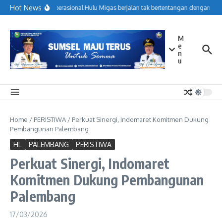
Lewati ke konten
Hot News
Menjaga Operasional Hulu Migas berjalan tak bertentangan dengan kori
M
e
n
u
Home
/
PERISTIWA
/
Perkuat Sinergi, Indomaret Komitmen Dukung
Pembangunan Palembang
HL
PALEMBANG
PERISTIWA
Perkuat Sinergi, Indomaret
Komitmen Dukung Pembangunan
Palembang
17/03/2026