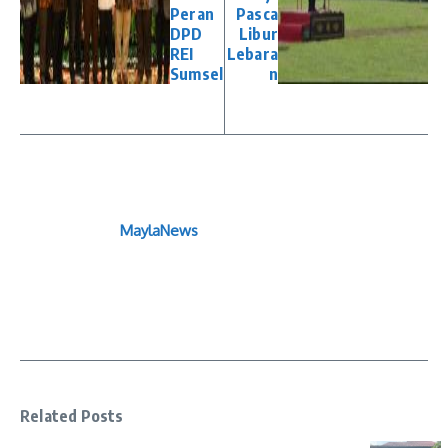
Peran
Pasca
DPD
Libur
REI
Lebara
Sumsel
n
MaylaNews
Related Posts