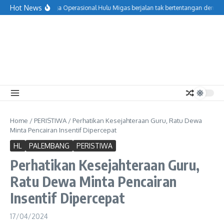
Lewati ke konten
Hot News
Menjaga Operasional Hulu Migas berjalan tak bertentangan dengan
Home
/
PERISTIWA
/
Perhatikan Kesejahteraan Guru, Ratu Dewa
Minta Pencairan Insentif Dipercepat
HL
PALEMBANG
PERISTIWA
Perhatikan Kesejahteraan Guru,
Ratu Dewa Minta Pencairan
Insentif Dipercepat
17/04/2024