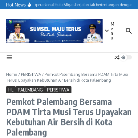
Lewati ke konten
Hot News
Menjaga Operasional Hulu Migas berjalan tak bertentangan dengan kor
M
e
n
u
Home
/
PERISTIWA
/
Pemkot Palembang Bersama PDAM Tirta Musi
Terus Upayakan Kebutuhan Air Bersih di Kota Palembang
HL
PALEMBANG
PERISTIWA
Pemkot Palembang Bersama
PDAM Tirta Musi Terus Upayakan
Kebutuhan Air Bersih di Kota
Palembang