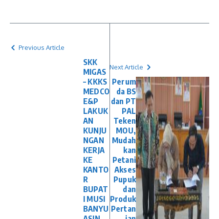
Previous Article
SKK
Next Article
MIGAS
– KKKS
Perum
MEDCO
da BS
E&P
dan PT
LAKUK
PAL
AN
Teken
KUNJU
MOU,
NGAN
Mudah
KERJA
kan
KE
Petani
KANTO
Akses
R
Pupuk
BUPAT
dan
I MUSI
Produk
BANYU
Pertan
ASIN
ian