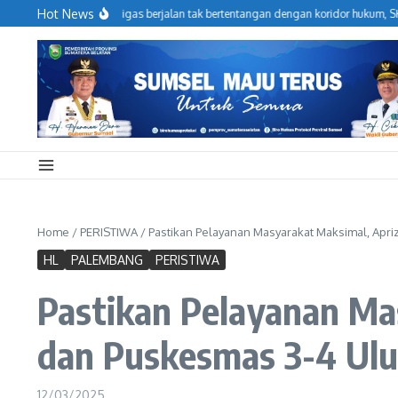
Lewati ke konten
Hot News
erasional Hulu Migas berjalan tak bertentangan dengan koridor hukum, SKK Mig
Home
/
PERISTIWA
/
Pastikan Pelayanan Masyarakat Maksimal, Apri
HL
PALEMBANG
PERISTIWA
Pastikan Pelayanan Mas
dan Puskesmas 3-4 Ul
12/03/2025