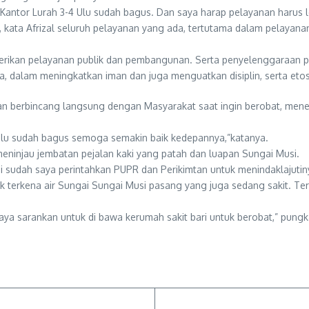
 Kantor Lurah 3-4 Ulu sudah bagus. Dan saya harap pelayanan harus le
kata Afrizal seluruh pelayanan yang ada, tertutama dalam pelayan
ikan pelayanan publik dan pembangunan. Serta penyelenggaraan pem
alam meningkatkan iman dan juga menguatkan disiplin, serta etos k
sa dan berbincang langsung dengan Masyarakat saat ingin berobat, 
4 Ulu sudah bagus semoga semakin baik kedepannya,”katanya.
meninjau jembatan pejalan kaki yang patah dan luapan Sungai Musi.
i sudah saya perintahkan PUPR dan Perikimtan untuk menindaklajutiny
 terkena air Sungai Sungai Musi pasang yang juga sedang sakit. Ter
aya sarankan untuk di bawa kerumah sakit bari untuk berobat,” pung