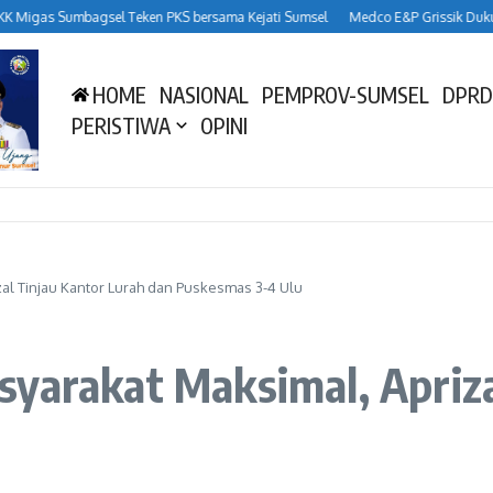
as Sumbagsel Teken PKS bersama Kejati Sumsel
Medco E&P Grissik Dukung Bu
HOME
NASIONAL
PEMPROV-SUMSEL
DPRD
PERISTIWA
OPINI
zal Tinjau Kantor Lurah dan Puskesmas 3-4 Ulu
yarakat Maksimal, Apriza
u