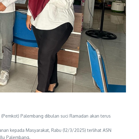
 (Pemkot) Palembang dibulan suci Ramadan akan terus
nan kepada Masyarakat, Rabu (12/3/2025) terlihat ASN
 Ulu Palembang.