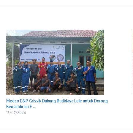
Medco E&P Grissik Dukung Budidaya Lele untuk Dorong
Kemandirian E ...
15/07/2026