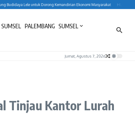
didaya Lele untuk Dorong Kemandirian Ekonomi Masyarakat
HUT ke-157 Lahat
 SUMSEL
PALEMBANG
SUMSEL
Jumat, Agustus 7, 2026
l Tinjau Kantor Lurah