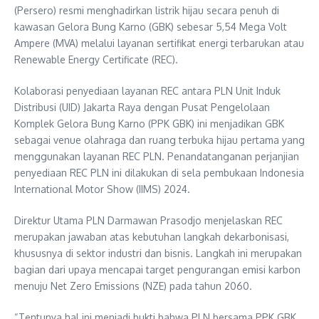
(Persero) resmi menghadirkan listrik hijau secara penuh di
kawasan Gelora Bung Karno (GBK) sebesar 5,54 Mega Volt
Ampere (MVA) melalui layanan sertifikat energi terbarukan atau
Renewable Energy Certificate (REC).
Kolaborasi penyediaan layanan REC antara PLN Unit Induk
Distribusi (UID) Jakarta Raya dengan Pusat Pengelolaan
Komplek Gelora Bung Karno (PPK GBK) ini menjadikan GBK
sebagai venue olahraga dan ruang terbuka hijau pertama yang
menggunakan layanan REC PLN. Penandatanganan perjanjian
penyediaan REC PLN ini dilakukan di sela pembukaan Indonesia
International Motor Show (IIMS) 2024.
Direktur Utama PLN Darmawan Prasodjo menjelaskan REC
merupakan jawaban atas kebutuhan langkah dekarbonisasi,
khususnya di sektor industri dan bisnis. Langkah ini merupakan
bagian dari upaya mencapai target pengurangan emisi karbon
menuju Net Zero Emissions (NZE) pada tahun 2060.
“Tentunya hal ini menjadi bukti bahwa PLN bersama PPK GBK