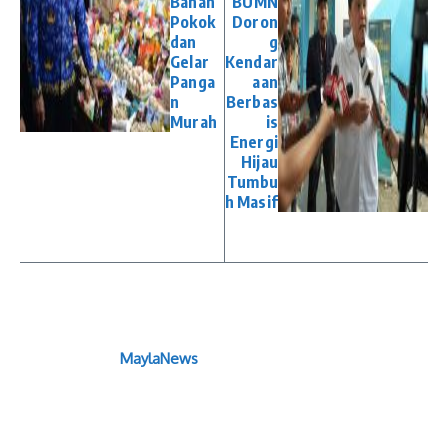
Bahan
BUMN
Pokok
Doron
dan
g
Gelar
Kendar
Panga
aan
n
Berbas
Murah
is
Energi
Hijau
Tumbu
h Masif
MaylaNews