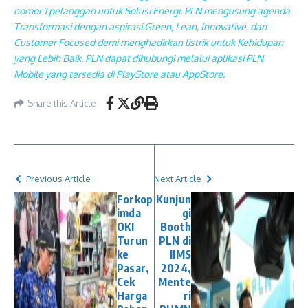
nomor 1 pelanggan untuk Solusi Energi. PLN mengusung agenda
Transformasi dengan aspirasi Green, Lean, Innovative, dan
Customer Focused demi menghadirkan listrik untuk Kehidupan
yang Lebih Baik. PLN dapat dihubungi melalui aplikasi PLN
Mobile yang tersedia di PlayStore atau AppStore.
Share this Article
Previous Article
Next Article
Forkop
Kunjun
imda
gi
OKI
Booth
Turun
PLN di
ke
IIMS
Pasar,
2024,
Cek
Mente
Harga
ri