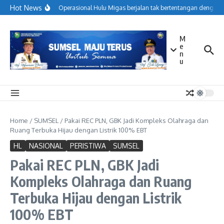
Lewati ke konten
Hot News
Menjaga Operasional Hulu Migas berjalan tak bertentangan dengan k
M
e
n
u
Home
/
SUMSEL
/
Pakai REC PLN, GBK Jadi Kompleks Olahraga dan
Ruang Terbuka Hijau dengan Listrik 100% EBT
HL
NASIONAL
PERISTIWA
SUMSEL
Pakai REC PLN, GBK Jadi
Kompleks Olahraga dan Ruang
Terbuka Hijau dengan Listrik
100% EBT