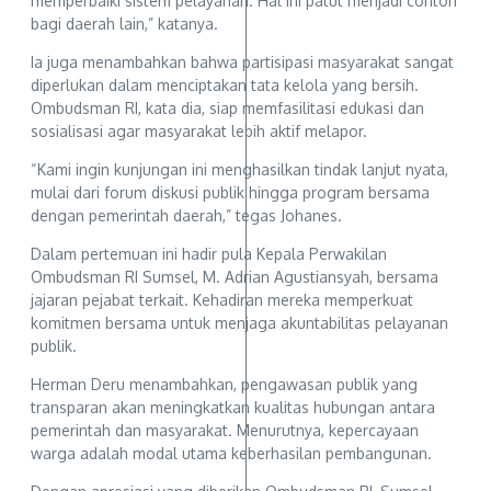
memperbaiki sistem pelayanan. Hal ini patut menjadi contoh
bagi daerah lain,” katanya.
Ia juga menambahkan bahwa partisipasi masyarakat sangat
diperlukan dalam menciptakan tata kelola yang bersih.
Ombudsman RI, kata dia, siap memfasilitasi edukasi dan
sosialisasi agar masyarakat lebih aktif melapor.
“Kami ingin kunjungan ini menghasilkan tindak lanjut nyata,
mulai dari forum diskusi publik hingga program bersama
dengan pemerintah daerah,” tegas Johanes.
Dalam pertemuan ini hadir pula Kepala Perwakilan
Ombudsman RI Sumsel, M. Adrian Agustiansyah, bersama
jajaran pejabat terkait. Kehadiran mereka memperkuat
komitmen bersama untuk menjaga akuntabilitas pelayanan
publik.
Herman Deru menambahkan, pengawasan publik yang
transparan akan meningkatkan kualitas hubungan antara
pemerintah dan masyarakat. Menurutnya, kepercayaan
warga adalah modal utama keberhasilan pembangunan.