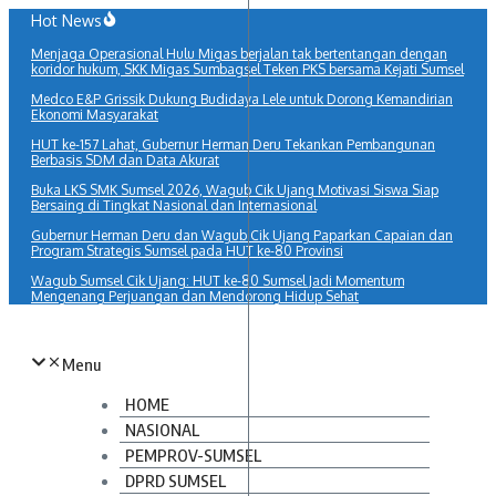
Lewati
Hot News
ke
Menjaga Operasional Hulu Migas berjalan tak bertentangan dengan
konten
koridor hukum, SKK Migas Sumbagsel Teken PKS bersama Kejati Sumsel
Medco E&P Grissik Dukung Budidaya Lele untuk Dorong Kemandirian
Ekonomi Masyarakat
HUT ke-157 Lahat, Gubernur Herman Deru Tekankan Pembangunan
Berbasis SDM dan Data Akurat
Buka LKS SMK Sumsel 2026, Wagub Cik Ujang Motivasi Siswa Siap
Bersaing di Tingkat Nasional dan Internasional
Gubernur Herman Deru dan Wagub Cik Ujang Paparkan Capaian dan
Program Strategis Sumsel pada HUT ke-80 Provinsi
Wagub Sumsel Cik Ujang: HUT ke-80 Sumsel Jadi Momentum
Mengenang Perjuangan dan Mendorong Hidup Sehat
Menu
HOME
NASIONAL
PEMPROV-SUMSEL
DPRD SUMSEL