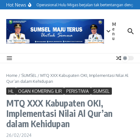
Lewati ke konten
Hot News
Menjaga Operasional Hulu Migas berjalan tak bertentangan dengan k
M
e
n
u
Home
/
SUMSEL
/
MTQ XXX Kabupaten OKI, Implementasi Nilai Al
Qur’an dalam Kehidupan
HL
OGAN KOMERING ILIR
PERISTIWA
SUMSEL
MTQ XXX Kabupaten OKI,
Implementasi Nilai Al Qur’an
dalam Kehidupan
26/02/2024