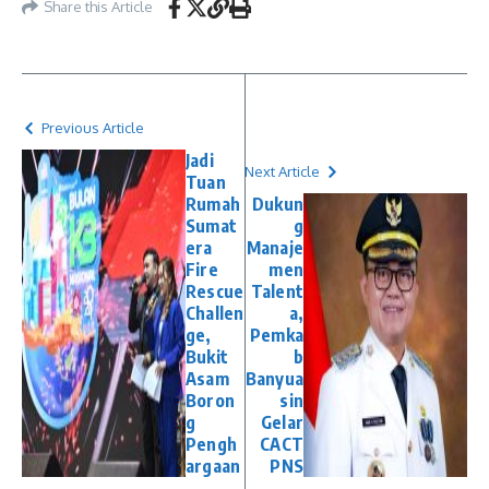
Share this Article
Previous Article
Jadi
Next Article
Tuan
Rumah
Dukun
Sumat
g
era
Manaje
Fire
men
Rescue
Talent
Challen
a,
ge,
Pemka
Bukit
b
Asam
Banyua
Boron
sin
g
Gelar
Pengh
CACT
argaan
PNS