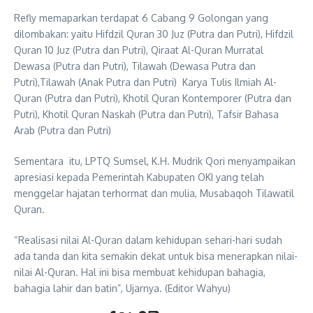
Refly memaparkan terdapat 6 Cabang 9 Golongan yang
dilombakan: yaitu Hifdzil Quran 30 Juz (Putra dan Putri), Hifdzil
Quran 10 Juz (Putra dan Putri), Qiraat Al-Quran Murratal
Dewasa (Putra dan Putri), Tilawah (Dewasa Putra dan
Putri),Tilawah (Anak Putra dan Putri) Karya Tulis Ilmiah Al-
Quran (Putra dan Putri), Khotil Quran Kontemporer (Putra dan
Putri), Khotil Quran Naskah (Putra dan Putri), Tafsir Bahasa
Arab (Putra dan Putri)
Sementara itu, LPTQ Sumsel, K.H. Mudrik Qori menyampaikan
apresiasi kepada Pemerintah Kabupaten OKI yang telah
menggelar hajatan terhormat dan mulia, Musabaqoh Tilawatil
Quran.
“Realisasi nilai Al-Quran dalam kehidupan sehari-hari sudah
ada tanda dan kita semakin dekat untuk bisa menerapkan nilai-
nilai Al-Quran. Hal ini bisa membuat kehidupan bahagia,
bahagia lahir dan batin”, Ujarnya. (Editor Wahyu)