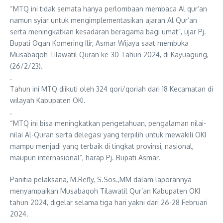
“MTQ ini tidak semata hanya perlombaan membaca Al qur’an
namun syiar untuk mengimplementasikan ajaran Al Qur’an
serta meningkatkan kesadaran beragama bagi umat”, ujar Pj.
Bupati Ogan Komering Ilir, Asmar Wijaya saat membuka
Musabaqoh Tilawatil Quran ke-30 Tahun 2024, di Kayuagung,
(26/2/23).
.
Tahun ini MTQ diikuti oleh 324 qori/qoriah dari 18 Kecamatan di
wilayah Kabupaten OKI.
.
“MTQ ini bisa meningkatkan pengetahuan, pengalaman nilai-
nilai Al-Quran serta delegasi yang terpilih untuk mewakili OKI
mampu menjadi yang terbaik di tingkat provinsi, nasional,
maupun internasional”, harap Pj. Bupati Asmar.
Panitia pelaksana, M.Refly, S.Sos.,MM dalam laporannya
menyampaikan Musabaqoh Tilawatil Qur’an Kabupaten OKI
tahun 2024, digelar selama tiga hari yakni dari 26-28 Februari
2024.