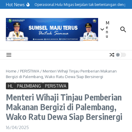
Lewati ke konten
Hot News
Menjaga Operasional Hulu Migas berjalan tak bertentangan dengan k
M
e
n
u
Home
/
PERISTIWA
/
Menteri Wihaji Tinjau Pemberian Makanan
Bergizi di Palembang, Wako Ratu Dewa Siap Bersinergi
HL
PALEMBANG
PERISTIWA
Menteri Wihaji Tinjau Pemberian
Makanan Bergizi di Palembang,
Wako Ratu Dewa Siap Bersinergi
16/04/2025