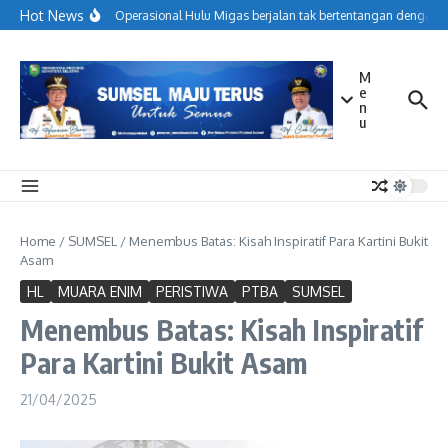
Lewati ke konten
Hot News
Menjaga Operasional Hulu Migas berjalan tak bertentangan dengan ko
M
e
n
u
Home
/
SUMSEL
/
Menembus Batas: Kisah Inspiratif Para Kartini Bukit
Asam
HL
MUARA ENIM
PERISTIWA
PTBA
SUMSEL
Menembus Batas: Kisah Inspiratif
Para Kartini Bukit Asam
21/04/2025