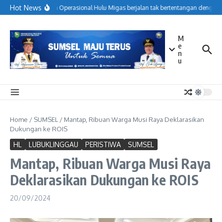
Lewati ke konten
Hot News
Menjaga Operasional Hulu Migas berjalan tak bertentangan dengan k
M
e
n
u
Home
/
SUMSEL
/
Mantap, Ribuan Warga Musi Raya Deklarasikan
Dukungan ke ROIS
HL
LUBUKLINGGAU
PERISTIWA
SUMSEL
Mantap, Ribuan Warga Musi Raya
Deklarasikan Dukungan ke ROIS
20/09/2024