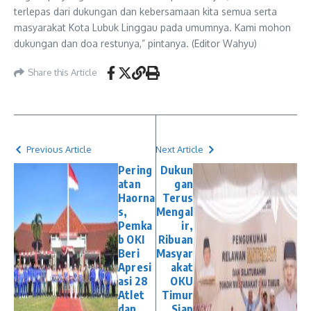
terlepas dari dukungan dan kebersamaan kita semua serta
masyarakat Kota Lubuk Linggau pada umumnya. Kami mohon
dukungan dan doa restunya,” pintanya. (Editor Wahyu)
Share this Article
Previous Article
Next Article
Pering
Dukun
atan
gan
Haorna
Terus
s,
Mengal
Pemka
ir,
b OKI
Ribuan
Beri
Masyar
Apresi
akat
asi 28
OKU
Atlet
Timur
dan
Siap