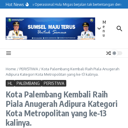
Lewati ke konten
Hot News
Menjaga Operasional Hulu Migas berjalan tak bertentangan dengan 
M
e
n
u
Home
/
PERISTIWA
/
Kota Palembang Kembali Raih Piala Anugerah
Adipura Kategori Kota Metropolitan yang ke-13 kalinya.
HL
PALEMBANG
PERISTIWA
Kota Palembang Kembali Raih
Piala Anugerah Adipura Kategori
Kota Metropolitan yang ke-13
kalinya.