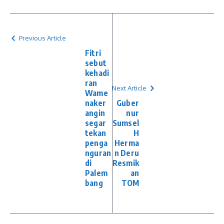
Previous Article
Fitri
sebut
kehadi
ran
Next Article
Wame
naker
Guber
angin
nur
segar
Sumsel
tekan
H
penga
Herma
nguran
n Deru
di
Resmik
Palem
an
bang
TOM