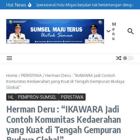
Lewati ke konten
Hot News
Menjaga Operasional Hulu Migas berjalan tak bertentangan dengan ko
M
e
n
u
Home
/
PERISTIWA
/
Herman Deru : “IKAWARA Jadi Contoh
Komunitas Kedaerahan yang Kuat di Tengah Gempuran Budaya
Global”
HL
PEMPROV-SUMSEL
PERISTIWA
Herman Deru : “IKAWARA Jadi
Contoh Komunitas Kedaerahan
yang Kuat di Tengah Gempuran
Budaya Global”