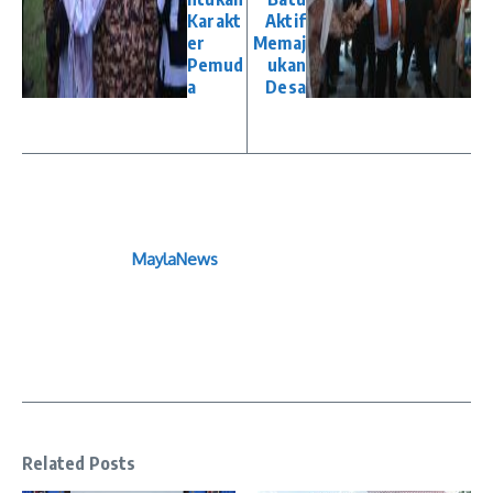
Karakt
Aktif
er
Memaj
Pemud
ukan
a
Desa
MaylaNews
Related Posts