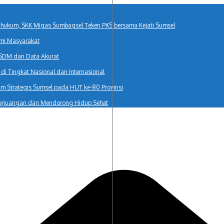
r hukum, SKK Migas Sumbagsel Teken PKS bersama Kejati Sumsel
mi Masyarakat
 SDM dan Data Akurat
i Tingkat Nasional dan Internasional
 Strategis Sumsel pada HUT ke-80 Provinsi
erjuangan dan Mendorong Hidup Sehat