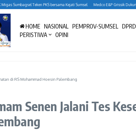
 Sumbagsel Teken PKS bersama Kejati Sumsel
Medco E&P Grissik Dukung Budi
HOME
NASIONAL
PEMPROV-SUMSEL
DPRD
PERISTIWA
OPINI
esehatan di RS Mohammad Hoesin Palembang
 Imam Senen Jalani Tes Kes
lembang