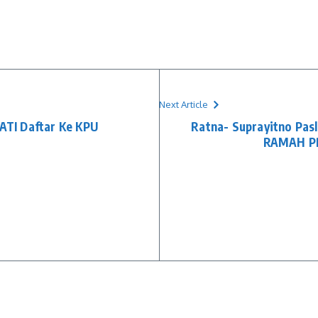
Next Article
TI Daftar Ke KPU
Ratna- Suprayitno Pasl
RAMAH PR