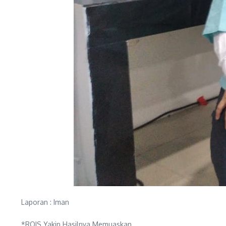
Laporan : Iman
*ROIS Yakin Hasilnya Memuaskan