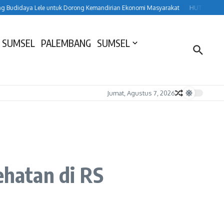
daya Lele untuk Dorong Kemandirian Ekonomi Masyarakat
HUT ke-157 Lahat,
 SUMSEL
PALEMBANG
SUMSEL
Jumat, Agustus 7, 2026
ehatan di RS