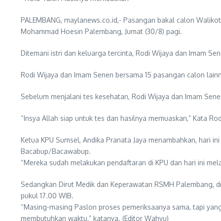
PALEMBANG, maylanews.co.id,- Pasangan bakal calon Walikota
Mohammad Hoesin Palembang, Jumat (30/8) pagi.
Ditemani istri dan keluarga tercinta, Rodi Wijaya dan Imam S
Rodi Wijaya dan Imam Senen bersama 15 pasangan calon lainny
Sebelum menjalani tes kesehatan, Rodi Wijaya dan Imam Senen
“Insya Allah siap untuk tes dan hasilnya memuaskan,” Kata Ro
Ketua KPU Sumsel, Andika Pranata Jaya menambahkan, hari 
Bacabup/Bacawabup.
“Mereka sudah melakukan pendaftaran di KPU dan hari ini me
Sedangkan Dirut Medik dan Keperawatan RSMH Palembang, dr 
pukul 17.00 WIB.
“Masing-masing Paslon proses pemeriksaanya sama, tapi yang
membutuhkan waktu,” katanya. (Editor Wahyu)