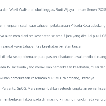
 dan Wakil Walikota Lubuklinggau, Rodi Wijaya – Imam Senen (ROIS
enen menjalani salah satu tahapan pelaksanaan Pilkada Kota Lubukli
a akan menjalani tes kesehatan selama 7 jam yang dimulai pukul 08
 sangat yakin tahapan tes kesehatan berjalan lancar.
di di sela-sela perkenalan para paslon dihadapan awak media di ruan
ini ada 16 Bacakada yang melakukan pemeriksaan kesehatan, mulai
lakukan pemeriksaan kesehatan di RSMH Palembang,” katanya.
Paryanto, SpOG, Mars menambahkan seluruh rangkaian pemeriksaan k
 membedakan faktor pada diri masing – masing mungkin ada yang bis