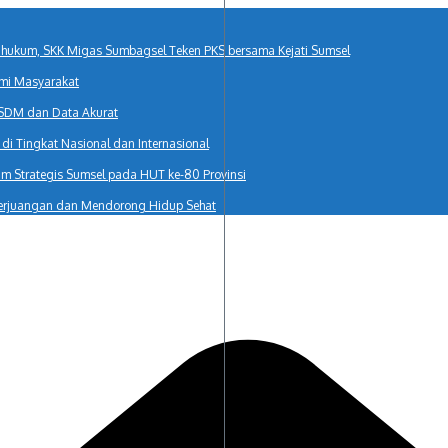
r hukum, SKK Migas Sumbagsel Teken PKS bersama Kejati Sumsel
mi Masyarakat
 SDM dan Data Akurat
i Tingkat Nasional dan Internasional
 Strategis Sumsel pada HUT ke-80 Provinsi
erjuangan dan Mendorong Hidup Sehat