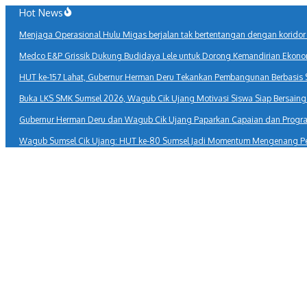
Lewati
Hot News
ke
Menjaga Operasional Hulu Migas berjalan tak bertentangan dengan korido
konten
Medco E&P Grissik Dukung Budidaya Lele untuk Dorong Kemandirian Ekono
HUT ke-157 Lahat, Gubernur Herman Deru Tekankan Pembangunan Berbasis
Buka LKS SMK Sumsel 2026, Wagub Cik Ujang Motivasi Siswa Siap Bersaing d
Gubernur Herman Deru dan Wagub Cik Ujang Paparkan Capaian dan Program
Wagub Sumsel Cik Ujang: HUT ke-80 Sumsel Jadi Momentum Mengenang P