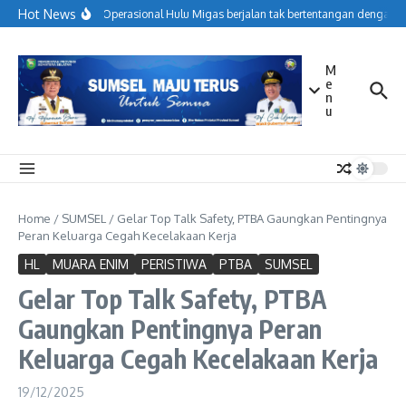
Lewati ke konten
Hot News
Menjaga Operasional Hulu Migas berjalan tak bertentangan dengan ko
M
e
n
u
Home
/
SUMSEL
/
Gelar Top Talk Safety, PTBA Gaungkan Pentingnya
Peran Keluarga Cegah Kecelakaan Kerja
HL
MUARA ENIM
PERISTIWA
PTBA
SUMSEL
Gelar Top Talk Safety, PTBA
Gaungkan Pentingnya Peran
Keluarga Cegah Kecelakaan Kerja
19/12/2025