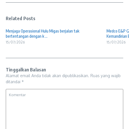
Related Posts
Menjaga Operasional Hulu Migas berjalan tak
Medco E&P Gr
bertentangan dengan k ...
Kemandirian E 
15/07/2026
15/07/2026
Tinggalkan Balasan
Alamat email Anda tidak akan dipublikasikan.
Ruas yang wajib
ditandai
*