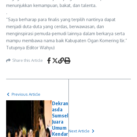
menunjukkan kemampuan, bakat, dan talenta.
.
“Saya berharap para finalis yang terpilih nantinya dapat
menjadi duta-duta yang cerdas, berwawasan, dan
menginspirasi pemuda-pemudi lainnya dalam berkarya serta
mampu membawa nama baik Kabupaten Ogan Komering Ilir.”
Tutupnya (Editor Wahyu)
Share this Article
Previous Article
Dekran
asda
Sumsel
Juara
Umum
Next Article
Kendar