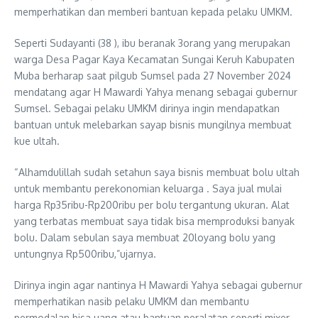
memperhatikan dan memberi bantuan kepada pelaku UMKM.
Seperti Sudayanti (38 ), ibu beranak 3orang yang merupakan
warga Desa Pagar Kaya Kecamatan Sungai Keruh Kabupaten
Muba berharap saat pilgub Sumsel pada 27 November 2024
mendatang agar H Mawardi Yahya menang sebagai gubernur
Sumsel. Sebagai pelaku UMKM dirinya ingin mendapatkan
bantuan untuk melebarkan sayap bisnis mungilnya membuat
kue ultah.
“Alhamdulillah sudah setahun saya bisnis membuat bolu ultah
untuk membantu perekonomian keluarga . Saya jual mulai
harga Rp35ribu-Rp200ribu per bolu tergantung ukuran. Alat
yang terbatas membuat saya tidak bisa memproduksi banyak
bolu. Dalam sebulan saya membuat 20loyang bolu yang
untungnya Rp500ribu,”ujarnya.
Dirinya ingin agar nantinya H Mawardi Yahya sebagai gubernur
memperhatikan nasib pelaku UMKM dan membantu
permodalan bisa uang atau bantuan peralatan seperti mixer