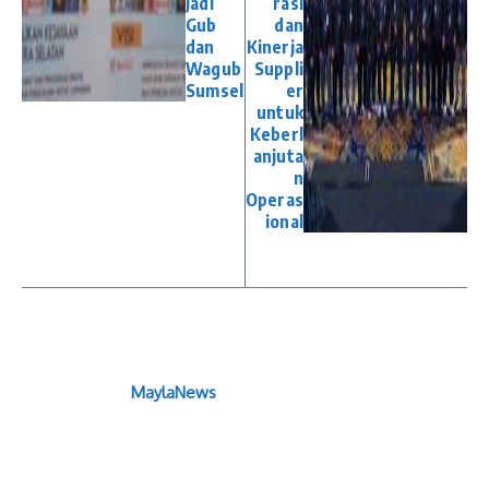
Jadi
rasi
Gub
dan
dan
Kinerja
Wagub
Suppli
Sumsel
er
untuk
Keberl
anjuta
n
Operas
ional
MaylaNews