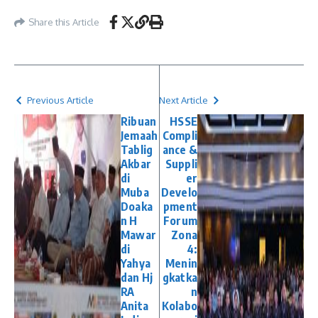
Share this Article
Previous Article
Next Article
Ribuan
HSSE
Jemaah
Compli
Tablig
ance &
Akbar
Suppli
di
er
Muba
Develo
Doaka
pment
n H
Forum
Mawar
Zona
di
4:
Yahya
Menin
dan Hj
gkatka
RA
n
Anita
Kolabo