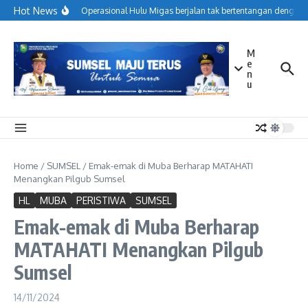
Lewati ke konten
Hot News
Menjaga Operasional Hulu Migas berjalan tak bertentangan dengan k
M
e
n
u
Home
/
SUMSEL
/
Emak-emak di Muba Berharap MATAHATI
Menangkan Pilgub Sumsel
HL
MUBA
PERISTIWA
SUMSEL
Emak-emak di Muba Berharap
MATAHATI Menangkan Pilgub
Sumsel
14/11/2024