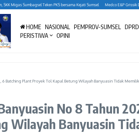
SKK Migas Sumbagsel Teken PKS bersama Kejati Sumsel
Medco E&P Grissik Duk
HOME
NASIONAL
PEMPROV-SUMSEL
DPRD
PERISTIWA
OPINI
6 Batching Plant Proyek Tol Kapal Betung Wilayah Banyuasin Tidak Memiliki
Banyuasin No 8 Tahun 202
g Wilayah Banyuasin Tida