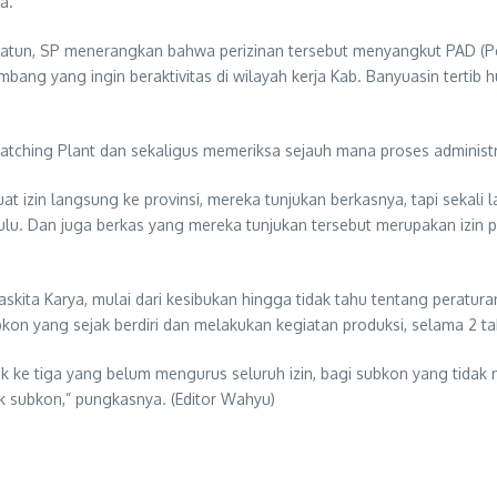
a.
iyatun, SP menerangkan bahwa perizinan tersebut menyangkut PAD (P
ng yang ingin beraktivitas di wilayah kerja Kab. Banyuasin tertib 
 Batching Plant dan sekaligus memeriksa sejauh mana proses administ
t izin langsung ke provinsi, mereka tunjukan berkasnya, tapi sekali 
ulu. Dan juga berkas yang mereka tunjukan tersebut merupakan izin pe
skita Karya, mulai dari kesibukan hingga tidak tahu tentang peratura
bkon yang sejak berdiri dan melakukan kegiatan produksi, selama 2 ta
hak ke tiga yang belum mengurus seluruh izin, bagi subkon yang tida
 subkon,” pungkasnya. (Editor Wahyu)