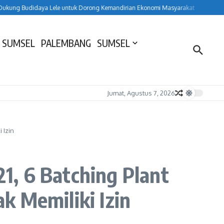
ung Budidaya Lele untuk Dorong Kemandirian Ekonomi Masyarakat
HUT ke-15
 SUMSEL
PALEMBANG
SUMSEL
Jumat, Agustus 7, 2026
 Izin
1, 6 Batching Plant
k Memiliki Izin