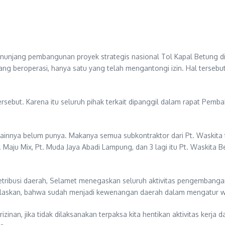
nunjang pembangunan proyek strategis nasional Tol Kapal Betung di w
yang beroperasi, hanya satu yang telah mengantongi izin. Hal terse
ersebut. Karena itu seluruh pihak terkait dipanggil dalam rapat Pemb
lainnya belum punya. Makanya semua subkontraktor dari Pt. Waskita te
Pt. Maju Mix, Pt. Muda Jaya Abadi Lampung, dan 3 lagi itu Pt. Waskita 
etribusi daerah, Selamet menegaskan seluruh aktivitas pengembangan
jelaskan, bahwa sudah menjadi kewenangan daerah dalam mengatur w
inan, jika tidak dilaksanakan terpaksa kita hentikan aktivitas kerja 