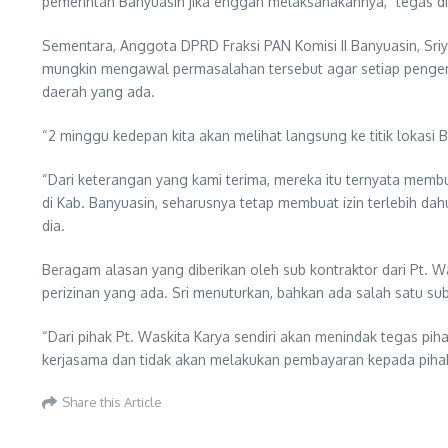
pemerintah Banyuasin jika enggan melaksanakannya,” tegas di
Sementara, Anggota DPRD Fraksi PAN Komisi II Banyuasin, Sr
mungkin mengawal permasalahan tersebut agar setiap pengemba
daerah yang ada.
“2 minggu kedepan kita akan melihat langsung ke titik lokasi
“Dari keterangan yang kami terima, mereka itu ternyata membua
di Kab. Banyuasin, seharusnya tetap membuat izin terlebih dah
dia.
Beragam alasan yang diberikan oleh sub kontraktor dari Pt. Wa
perizinan yang ada. Sri menuturkan, bahkan ada salah satu su
“Dari pihak Pt. Waskita Karya sendiri akan menindak tegas pi
kerjasama dan tidak akan melakukan pembayaran kepada pihak
Share this Article