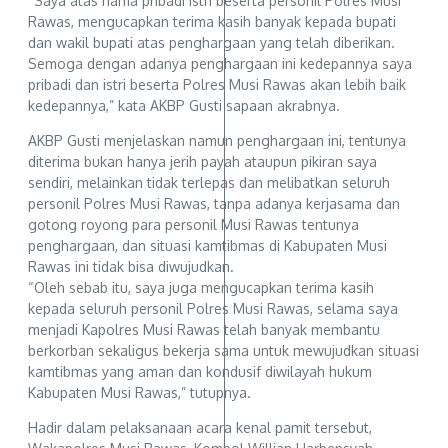
“Saya atas nama pribadi istri beserta personil Polres Musi
Rawas, mengucapkan terima kasih banyak kepada bupati
dan wakil bupati atas penghargaan yang telah diberikan.
Semoga dengan adanya penghargaan ini kedepannya saya
pribadi dan istri beserta Polres Musi Rawas akan lebih baik
kedepannya,” kata AKBP Gusti sapaan akrabnya.
AKBP Gusti menjelaskan namun penghargaan ini, tentunya
diterima bukan hanya jerih payah ataupun pikiran saya
sendiri, melainkan tidak terlepas dan melibatkan seluruh
personil Polres Musi Rawas, tanpa adanya kerjasama dan
gotong royong para personil Musi Rawas tentunya
penghargaan, dan situasi kamtibmas di Kabupaten Musi
Rawas ini tidak bisa diwujudkan.
“Oleh sebab itu, saya juga mengucapkan terima kasih
kepada seluruh personil Polres Musi Rawas, selama saya
menjadi Kapolres Musi Rawas telah banyak membantu
berkorban sekaligus bekerja sama untuk mewujudkan situasi
kamtibmas yang aman dan kondusif diwilayah hukum
Kabupaten Musi Rawas,” tutupnya.
Hadir dalam pelaksanaan acara kenal pamit tersebut,