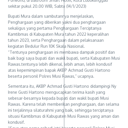
Purwono, di ballroom Smart Hotel, Kota Lubuklinggau
sekitar pukul 20.00 WIB, Sabtu (14/1/2023)
Bupati Mura dalam sambutannya menjelaskan,
Penghargaan yang diberikan yakni dua penghargaan
sekaligus yang pertama Penghargaan Terciptanya
Kamtibmas di Kabupaten Mura tahun 2022 keperalihan
tahun 2023, serta Penghargaan dalam pelaksanaan
kegiatan Bedulur Run 10K Skala Nasional.
“Tentunya penghargaan ini membawa dampak positif dan
baik bagi saya bupati dan wakil bupati, serta Kabupaten Musi
Rawas.tentunya lebih dikenal, lebih aman, lebih kondusif
atas kepemimpinan bapak AKBP Achmad Gusti Hartono
beserta personil Polres Musi Rawas,” ucapnya.
Sementara itu, AKBP Achmad Gusti Hartono didampingi Ny
Irene Gusti Hartono mengucapkan terima kasih yang
sebesar-besarnya kepada bupati dan wakil bupati Musi
Rawas. Karena telah memberikan penghargaan, dan selama
ini terjalinnya silaturahmi yang baik, sehingga terciptanya
situasi Kamtibmas di Kabupaten Musi Rawas yang aman dan
kondusif.