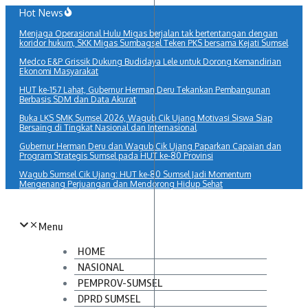
Lewati
Hot News
ke
Menjaga Operasional Hulu Migas berjalan tak bertentangan dengan
konten
koridor hukum, SKK Migas Sumbagsel Teken PKS bersama Kejati Sumsel
Medco E&P Grissik Dukung Budidaya Lele untuk Dorong Kemandirian
Ekonomi Masyarakat
HUT ke-157 Lahat, Gubernur Herman Deru Tekankan Pembangunan
Berbasis SDM dan Data Akurat
Buka LKS SMK Sumsel 2026, Wagub Cik Ujang Motivasi Siswa Siap
Bersaing di Tingkat Nasional dan Internasional
Gubernur Herman Deru dan Wagub Cik Ujang Paparkan Capaian dan
Program Strategis Sumsel pada HUT ke-80 Provinsi
Wagub Sumsel Cik Ujang: HUT ke-80 Sumsel Jadi Momentum
Mengenang Perjuangan dan Mendorong Hidup Sehat
Menu
HOME
NASIONAL
PEMPROV-SUMSEL
DPRD SUMSEL