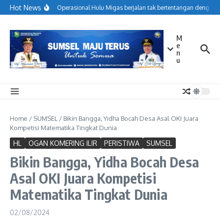
Lewati ke konten
Hot News
Menjaga Operasional Hulu Migas berjalan tak bertentangan dengan k
M
e
n
u
Home
/
SUMSEL
/
Bikin Bangga, Yidha Bocah Desa Asal OKI Juara
Kompetisi Matematika Tingkat Dunia
HL
OGAN KOMERING ILIR
PERISTIWA
SUMSEL
Bikin Bangga, Yidha Bocah Desa
Asal OKI Juara Kompetisi
Matematika Tingkat Dunia
02/08/2024