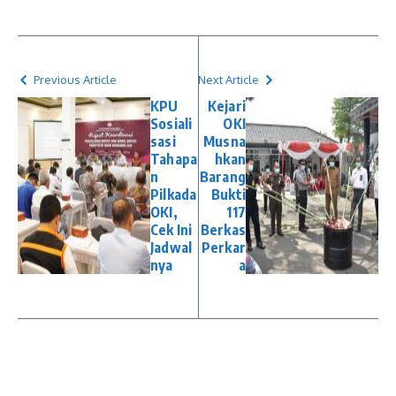
Previous Article
Next Article
KPU
Kejari
Sosiali
OKI
sasi
Musna
Tahapa
hkan
n
Barang
Pilkada
Bukti
OKI,
117
Cek Ini
Berkas
Jadwal
Perkar
nya
a