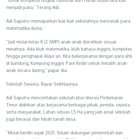
“Untuk kompetisi tingkat nasional dia (Yidha) sudah dua kali
menjadi juara,” Terang Adi.
Adi Saputro memaparkan kiat-kiat sekolahnya mencetak juara
matematika dunia.
“Jadi mulai kelas 8 (2 SMP) anak-anak diarahkan sesuai
minatnya. Ada klub matematika, klub bahasa inggris, komputer,
hingga penghapal Alqur’an. Kita bekerjasama dengan para ahli
di bandung, Kampung Inggris Pare Kediri untuk melatih anak-
anak secara daring,” papar dia.
Sekolah Swasta, Bayar Seikhlasnya
Adi Saputra menceritakan sekolah plus literasi Pedamaran
Timur didirikan atas kerjasama berbagai pihak, pemda, swasta
serta masyarakat. Lahan seluas 1,5 Ha yang jadi areal sekolah
juga berasal dari hibah tanah desa.
“Mulai berdiri sejak 2021. Selain dukungan pemerintah dan