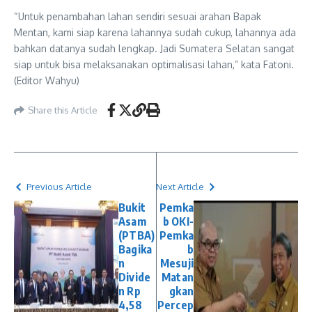
“Untuk penambahan lahan sendiri sesuai arahan Bapak
Mentan, kami siap karena lahannya sudah cukup, lahannya ada
bahkan datanya sudah lengkap. Jadi Sumatera Selatan sangat
siap untuk bisa melaksanakan optimalisasi lahan,” kata Fatoni.
(Editor Wahyu)
Share this Article
Previous Article
Next Article
Bukit
Pemka
Asam
b OKI-
(PTBA)
Pemka
Bagika
b
n
Mesuji
Divide
Matan
n Rp
gkan
4,58
Percep